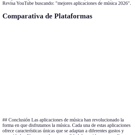
Revisa YouTube buscando: "mejores aplicaciones de música 2026".
Comparativa de Plataformas
Aplicación
Precio
Ofertas de Música
Calidad de Au
Spotify
Freemium
80M+
Alta
Apple
Suscripción
75M+
Alta
Music
YouTube
Freemium
70M+
Alta
Music
Tidal
Suscripción
70M+
Muy alta
## Conclusión Las aplicaciones de música han revolucionado la
forma en que disfrutamos la música. Cada una de estas aplicaciones
ofrece características únicas que se adaptan a diferentes gustos y