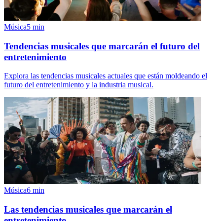
Música
5
min
Tendencias musicales que marcarán el futuro del
entretenimiento
Explora las tendencias musicales actuales que están moldeando el
futuro del entretenimiento y la industria musical.
Música
6
min
Las tendencias musicales que marcarán el
entretenimiento