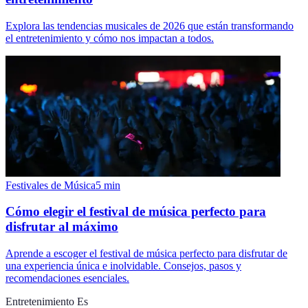
Explora las tendencias musicales de 2026 que están transformando
el entretenimiento y cómo nos impactan a todos.
Festivales de Música
5
min
Cómo elegir el festival de música perfecto para
disfrutar al máximo
Aprende a escoger el festival de música perfecto para disfrutar de
una experiencia única e inolvidable. Consejos, pasos y
recomendaciones esenciales.
Entretenimiento Es