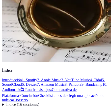
Índice
Introducción
1. Spotify
2. Apple Music
3. YouTube Music
4. Tidal
5.
SoundCloud
6. Deezer
7. Amazon Music
8. Pandora
9. Bandcamp
10.
Audiomack
📺 Para ir más lejos:
Comparativa de
Plataformas
Conclusión
Checklist antes de elegir una aplicación de
música
Glossario
Índice
(
16
secciones
)