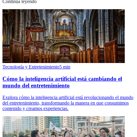
Continúa leyendo
Tecnología y Entretenimiento
5
min
Cómo la inteligencia artificial está cambiando el
mundo del entretenimiento
Explora cómo la inteligencia artificial está revolucionando el mundo
del entretenimiento, transformando la manera en que consumimos
contenido y creamos experiencias.