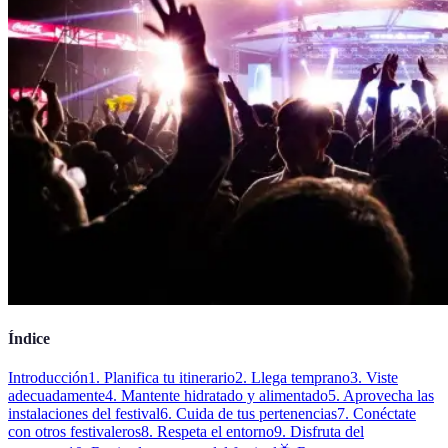
Índice
Introducción
1. Planifica tu itinerario
2. Llega temprano
3. Viste
adecuadamente
4. Mantente hidratado y alimentado
5. Aprovecha las
instalaciones del festival
6. Cuida de tus pertenencias
7. Conéctate
con otros festivaleros
8. Respeta el entorno
9. Disfruta del