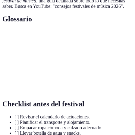
festival de música
, una guía detallada sobre todo lo que necesitas
saber. Busca en YouTube: "consejos festivales de música 2026".
Glossario
Terme
Définition
Evento donde se celebran actuaciones musicales y
Festival
artísticas.
Escenario
Estructura designada para la presentación de artistas.
Protocolo
Conjunto de reglas que rigen la conducta en eventos.
Checklist antes del festival
[ ] Revisar el calendario de actuaciones.
[ ] Planificar el transporte y alojamiento.
[ ] Empacar ropa cómoda y calzado adecuado.
[ ] Llevar botella de agua y snacks.