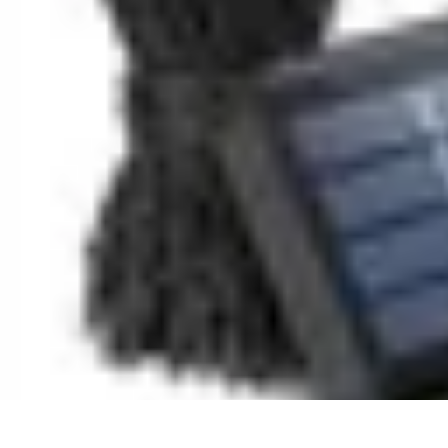
Entretenimiento Es
Streaming
Festivales de Música
Festivales
Videojuegos
Música
Entretenimiento Es