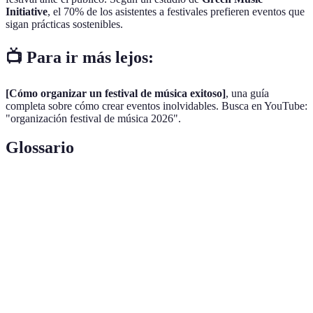
Initiative
, el 70% de los asistentes a festivales prefieren eventos que
sigan prácticas sostenibles.
📺 Para ir más lejos:
[Cómo organizar un festival de música exitoso]
, una guía
completa sobre cómo crear eventos inolvidables. Busca en YouTube:
"organización festival de música 2026".
Glossario
Terme
Définition
Festival de
Evento que reúne diversas actuaciones musicales
Música
en un espacio determinado.
Apoyo financiero o recursos proporcionados por
Patrocinio
marcas a cambio de visibilidad.