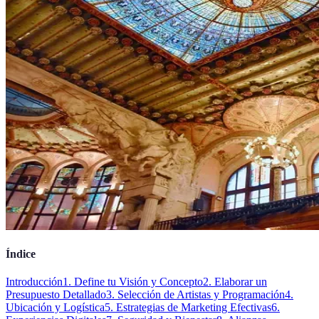
Índice
Introducción
1. Define tu Visión y Concepto
2. Elaborar un
Presupuesto Detallado
3. Selección de Artistas y Programación
4.
Ubicación y Logística
5. Estrategias de Marketing Efectivas
6.