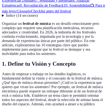
Experiencias Digitales
7. Seguridad y Bienestar
8. Alianzas
Estratégicas
9. Recopilación de Feedback
10. Sostenibilidad
📺 Para ir
más lejos:
Glossario
Checklist antes del festival
Índice
(
14
secciones
)
Organizar un
festival de música
es un desafío emocionante pero
complejo que requiere una planificación meticulosa, recursos
adecuados y creatividad. En 2026, la industria de los festivales
continúa evolucionando, impulsada por la tecnología y por la
demanda de experiencias únicas por parte del público. En este
artículo, exploraremos las 10 estrategias clave que puedes
implementar para asegurar que tu festival se destaque y sea
inolvidable para todos los asistentes.
1. Define tu Visión y Concepto
Antes de empezar a trabajar en los detalles logísticos, es
fundamental definir la visión y el concepto de tu festival de música.
¿Qué tipo de música deseas presentar? ¿Cuál es la experiencia que
quieres que vivan los asistentes? Por ejemplo, un festival de música
electrónica puede requerir un enfoque diferente al de un festival de
rock o música folk. Establecer un tema claro te permitirá orientar
todos los aspectos del festival, desde la selección de artistas hasta el
diseño del espacio. Además, esto ayudará a atraer a tu público