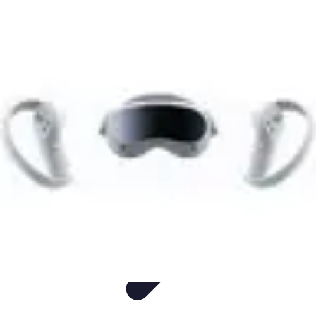
Entretenimiento Es
Streaming
Festivales de Música
Festivales
Videojuegos
Música
Entretenimiento Es