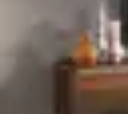
Entretenimiento Es
Streaming
Festivales de Música
Festivales
Videojuegos
Música
Entretenimiento Es