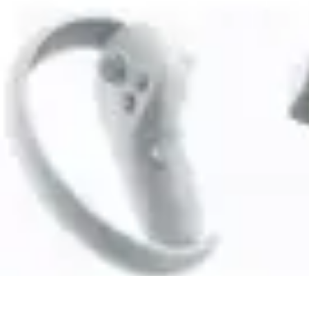
Entretenimiento Es
Streaming
Festivales de Música
Festivales
Videojuegos
Música
Entretenimiento Es