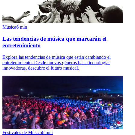
Música
6
min
Las tendencias de música que marcarán el
entretenimiento
Explora las tendencias de música que están cambiando el
entretenimiento. Desde nuevos géneros hasta tecnologías
innovadoras, descubre el futuro musical.
Festivales de Música
6
min