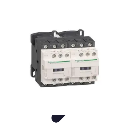
Entretenimiento Es
Streaming
Festivales de Música
Festivales
Videojuegos
Música
Entretenimiento Es