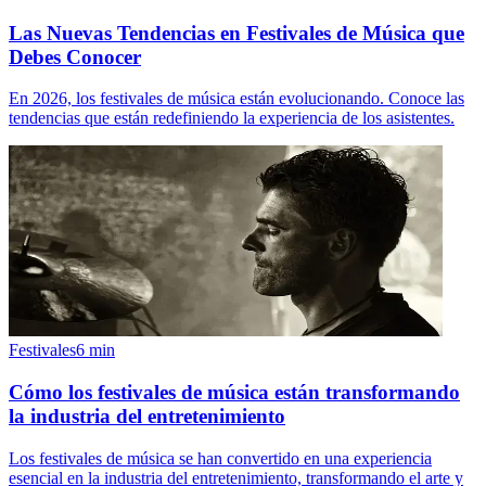
Las Nuevas Tendencias en Festivales de Música que
Debes Conocer
En 2026, los festivales de música están evolucionando. Conoce las
tendencias que están redefiniendo la experiencia de los asistentes.
Festivales
6
min
Cómo los festivales de música están transformando
la industria del entretenimiento
Los festivales de música se han convertido en una experiencia
esencial en la industria del entretenimiento, transformando el arte y