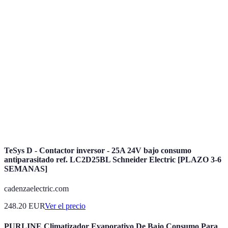
Terme
Définition
Método de transmisión de contenido multimedia
Streaming
a través de la red en tiempo real.
Consumo de
Acto de consumir o utilizar contenido digital, ya
Contenido
sea visual, auditivo o interactivo.
La capacidad del usuario para interactuar con el
Interactividad
contenido en tiempo real, afectando su forma de
consumo.
TeSys D - Contactor inversor - 25A 24V bajo consumo
antiparasitado ref. LC2D25BL Schneider Electric [PLAZO 3-6
SEMANAS]
cadenzaelectric.com
248.20
EUR
Ver el precio
PURLINE Climatizador Evaporativo De Bajo Consumo Para