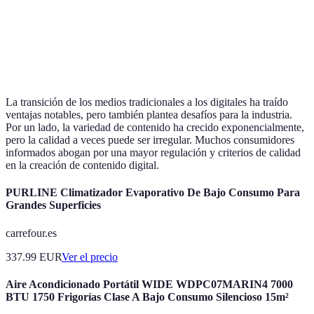
Contenido
Freemium o
Aho
Costos
Elevados
suscripciones
pote
económicas
La transición de los medios tradicionales a los digitales ha traído
ventajas notables, pero también plantea desafíos para la industria.
Por un lado, la variedad de contenido ha crecido exponencialmente,
pero la calidad a veces puede ser irregular. Muchos consumidores
informados abogan por una mayor regulación y criterios de calidad
en la creación de contenido digital.
PURLINE Climatizador Evaporativo De Bajo Consumo Para
Grandes Superficies
carrefour.es
337.99
EUR
Ver el precio
Aire Acondicionado Portátil WIDE WDPC07MARIN4 7000
BTU 1750 Frigorías Clase A Bajo Consumo Silencioso 15m²