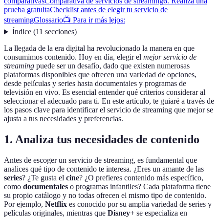
comparativas
Comparativa de servicios de streaming
6. Realiza una
prueba gratuita
Checklist antes de elegir tu servicio de
streaming
Glossario
📺 Para ir más lejos:
Índice
(
11
secciones
)
La llegada de la era digital ha revolucionado la manera en que
consumimos contenido. Hoy en día, elegir el
mejor servicio de
streaming
puede ser un desafío, dado que existen numerosas
plataformas disponibles que ofrecen una variedad de opciones,
desde películas y series hasta documentales y programas de
televisión en vivo. Es esencial entender qué criterios considerar al
seleccionar el adecuado para ti. En este artículo, te guiaré a través de
los pasos clave para identificar el servicio de streaming que mejor se
ajusta a tus necesidades y preferencias.
1. Analiza tus necesidades de contenido
Antes de escoger un servicio de streaming, es fundamental que
analices qué tipo de contenido te interesa. ¿Eres un amante de las
series
? ¿Te gusta el
cine
? ¿O prefieres contenido más específico,
como
documentales
o programas infantiles? Cada plataforma tiene
su propio catálogo y no todas ofrecen el mismo tipo de contenido.
Por ejemplo,
Netflix
es conocido por su amplia variedad de series y
películas originales, mientras que
Disney+
se especializa en