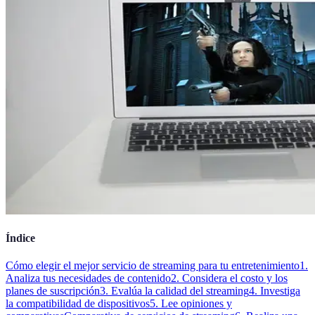
Índice
Cómo elegir el mejor servicio de streaming para tu entretenimiento
1.
Analiza tus necesidades de contenido
2. Considera el costo y los
planes de suscripción
3. Evalúa la calidad del streaming
4. Investiga
la compatibilidad de dispositivos
5. Lee opiniones y