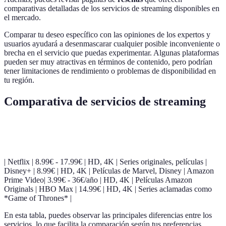
comparativas detalladas de los servicios de streaming disponibles en
el mercado.
Comparar tu deseo específico con las opiniones de los expertos y
usuarios ayudará a desenmascarar cualquier posible inconveniente o
brecha en el servicio que puedas experimentar. Algunas plataformas
pueden ser muy atractivas en términos de contenido, pero podrían
tener limitaciones de rendimiento o problemas de disponibilidad en
tu región.
Comparativa de servicios de streaming
Servicio
Precio (mensual)
Calidad del streaming
Conten
| Netflix | 8.99€ - 17.99€ | HD, 4K | Series originales, películas |
Disney+ | 8.99€ | HD, 4K | Películas de Marvel, Disney | Amazon
Prime Video| 3.99€ - 36€/año | HD, 4K | Películas Amazon
Originals | HBO Max | 14.99€ | HD, 4K | Series aclamadas como
*Game of Thrones* |
En esta tabla, puedes observar las principales diferencias entre los
servicios, lo que facilita la comparación según tus preferencias.