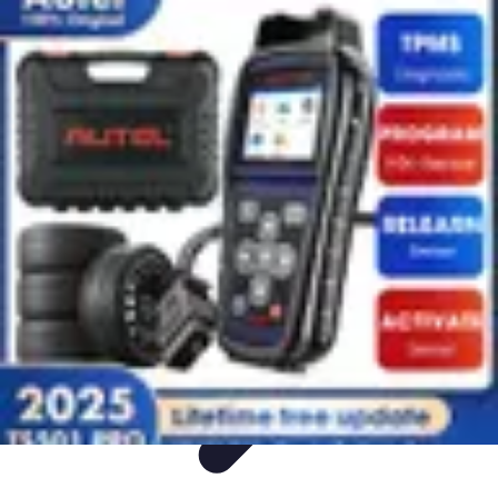
Entretenimiento Es
Streaming
Festivales de Música
Festivales
Videojuegos
Música
Entretenimiento Es