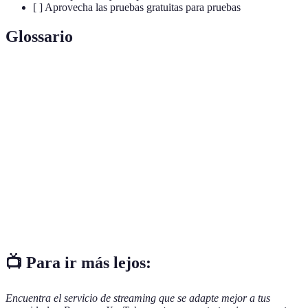
[ ] Aprovecha las pruebas gratuitas para pruebas
Glossario
Terme
Définition
Tecnología que permite la transmisión de contenido
Streaming
multimedia a través de internet sin descarga.
Resolución de video que ofrece una calidad de
4K
imagen cuatro veces superior a la
HD
.
Suscripción
Pago recurrente que permite el acceso a contenido
mensual
exclusivo en línea.
📺 Para ir más lejos:
Encuentra el servicio de streaming que se adapte mejor a tus