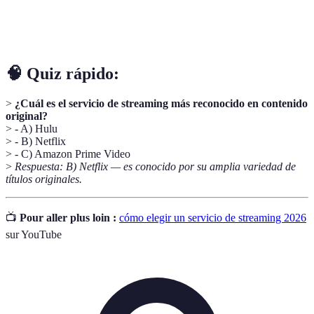
Ranura para mejorar el contraste y color de las
HDR
imágenes.
🧠 Quiz rápido:
>
¿Cuál es el servicio de streaming más reconocido en contenido
original?
> - A) Hulu
> - B) Netflix
> - C) Amazon Prime Video
>
Respuesta: B) Netflix — es conocido por su amplia variedad de
títulos originales.
📺
Pour aller plus loin :
cómo elegir un servicio de streaming 2026
sur YouTube