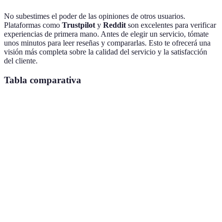
No subestimes el poder de las opiniones de otros usuarios.
Plataformas como
Trustpilot
y
Reddit
son excelentes para verificar
experiencias de primera mano. Antes de elegir un servicio, tómate
unos minutos para leer reseñas y compararlas. Esto te ofrecerá una
visión más completa sobre la calidad del servicio y la satisfacción
del cliente.
Tabla comparativa
Criterio
Netflix
Disney+
Amazon Prime Video
Exclusivo
Muy
Contenido
éxitos
Variedad, incl. alquiler
variado
Disney
Calidad de
4K
4K HDR
4K disponible
video
HDR
Desde
Desde
Precio
Desde 5.99€
7.99€
8.99€