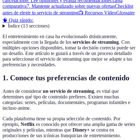
cancelación
6. Lee opiniones y evalúa recomendaciones
Tabla
comparativa
7. Mantente actualizado sobre nuevas ofertas
Checklist
antes de elegir tu servicio de streaming
📺 Recursos Vídeo
Glossaire
🧠 Quiz rápido:
Índice
(
13
secciones
)
El entretenimiento en casa ha evolucionado drásticamente,
especialmente con la llegada de los
servicios de streaming
. Con
múltiples opciones disponibles, tomar la decisión correcta puede ser
un desafío. Este artículo te guiará a través de un proceso detallado
para seleccionar el servicio de streaming que mejor se adapte a tus
preferencias y necesidades.
1. Conoce tus preferencias de contenido
Antes de considerar
un servicio de streaming
, es vital que
determines qué tipo de contenido prefieres. Existen muchas
categorías: series, películas, documentales, programas infantiles e
incluso anime.
Cada plataforma tiene su propia selección de contenido. Por
ejemplo,
Netflix
es conocido por ofrecer una amplia gama de series
originales y películas, mientras que
Disney+
se centra en
producciones de sus icónicas franquicias de entretenimiento.