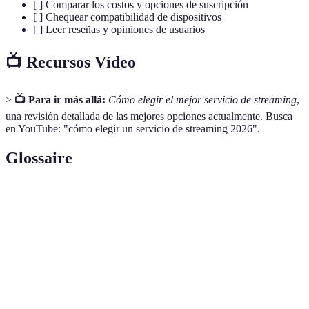
[ ] Comparar los costos y opciones de suscripción
[ ] Chequear compatibilidad de dispositivos
[ ] Leer reseñas y opiniones de usuarios
📺 Recursos Vídeo
>
📺 Para ir más allá:
Cómo elegir el mejor servicio de streaming
,
una revisión detallada de las mejores opciones actualmente. Busca
en YouTube: "cómo elegir un servicio de streaming 2026".
Glossaire
Terme
Définition
Transmisión continua de datos multimedia por
Streaming
internet.
Resolución de imagen que tiene aproximadamente
4K
3840 x 2160 píxeles.