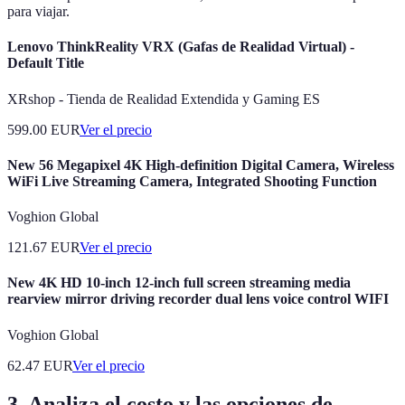
para viajar.
Lenovo ThinkReality VRX (Gafas de Realidad Virtual) -
Default Title
XRshop - Tienda de Realidad Extendida y Gaming ES
599.00
EUR
Ver el precio
New 56 Megapixel 4K High-definition Digital Camera, Wireless
WiFi Live Streaming Camera, Integrated Shooting Function
Voghion Global
121.67
EUR
Ver el precio
New 4K HD 10-inch 12-inch full screen streaming media
rearview mirror driving recorder dual lens voice control WIFI
Voghion Global
62.47
EUR
Ver el precio
3. Analiza el costo y las opciones de