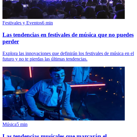
Festivales y Eventos
6
min
Las tendencias en festivales de música que no puedes
perder
Explora las innovaciones que definirán los festivales de música en el
futuro y no te pierdas las últimas tendencias.
Música
5
min
Las tendencias musicales que marcarán el