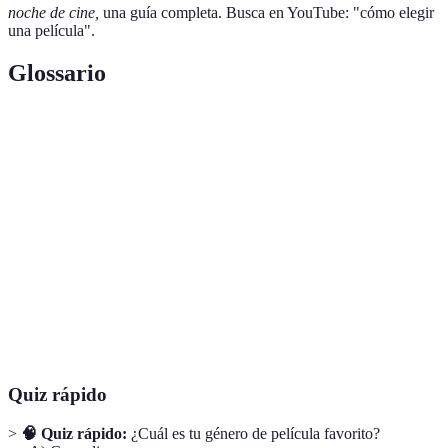
noche de cine,
una guía completa. Busca en YouTube: "cómo elegir
una película".
Glossario
Terme
Définition
Género
Tipo de películas (comedia, drama,
cinematográfico
acción, etc.).
Crítica
Análisis y evaluación de una película.
cinematográfica
Recomendación
Sugerencia automática basada en
algorítmica
intereses previos.
Quiz rápido
>
🧠 Quiz rápido:
¿Cuál es tu género de película favorito?