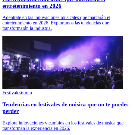
entretenimiento en 2026
Adéntrate en las innovaciones musicales que marcarán el
entretenimiento en 2026. Exploramos las tendencias que
transformarán la industria.
Festivales
6
min
Tendencias en festivales de música que no te puedes
perder
Explora innovaciones y cambios en los festivales de música que
transforman la experiencia en 2026.