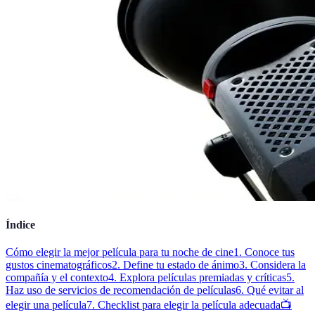
Índice
Cómo elegir la mejor película para tu noche de cine
1. Conoce tus
gustos cinematográficos
2. Define tu estado de ánimo
3. Considera la
compañía y el contexto
4. Explora películas premiadas y críticas
5.
Haz uso de servicios de recomendación de películas
6. Qué evitar al
elegir una película
7. Checklist para elegir la película adecuada
📺