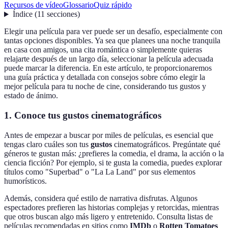
Recursos de vídeo
Glossario
Quiz rápido
Índice
(
11
secciones
)
Elegir una película para ver puede ser un desafío, especialmente con
tantas opciones disponibles. Ya sea que planees una noche tranquila
en casa con amigos, una cita romántica o simplemente quieras
relajarte después de un largo día, seleccionar la película adecuada
puede marcar la diferencia. En este artículo, te proporcionaremos
una guía práctica y detallada con consejos sobre cómo elegir la
mejor película para tu noche de cine, considerando tus gustos y
estado de ánimo.
1. Conoce tus gustos cinematográficos
Antes de empezar a buscar por miles de películas, es esencial que
tengas claro cuáles son tus
gustos
cinematográficos. Pregúntate qué
géneros te gustan más: ¿prefieres la comedia, el drama, la acción o la
ciencia ficción? Por ejemplo, si te gusta la comedia, puedes explorar
títulos como "Superbad" o "La La Land" por sus elementos
humorísticos.
Además, considera qué estilo de narrativa disfrutas. Algunos
espectadores prefieren las historias complejas y retorcidas, mientras
que otros buscan algo más ligero y entretenido. Consulta listas de
películas recomendadas en sitios como
IMDb
o
Rotten Tomatoes