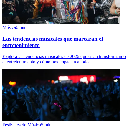
Música
6
min
Las tendencias musicales que marcarán el
entretenimiento
Explora las tendencias musicales de 2026 que están transformando
el entretenimiento y cómo nos impactan a todos.
Festivales de Música
5
min