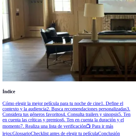
Índice
Cómo elegir la mejor película para tu noche de cine
1. Define el
contexto y la audiencia
2. Busca recomendaciones personalizadas
3.
Considera tus géneros favoritos
4. Consulta trailers y sinopsis
5. Ten
en cuenta las críticas y premios
6. Ten en cuenta la duración y el
momento
7. Realiza una lista de verificación
📺 Para ir más
lejos:
Glossario
Checklist antes de elegir tu película
Conclusión