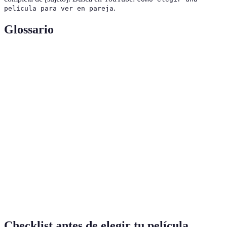
.
película para ver en pareja
Glossario
Terme
Définition
Categoría en la que se clasifica una película
Género
según su contenido y estilo, como comedia,
cinematográfico
drama, acción, etc.
Un corto promocional de una película,
Trailer
diseñado para atraer a los espectadores e
informarles sobre la trama.
Reconocimientos otorgados a películas o
Premios de cine
individuos en la industria del cine, como los
Óscar o los Globos de Oro.
Checklist antes de elegir tu película