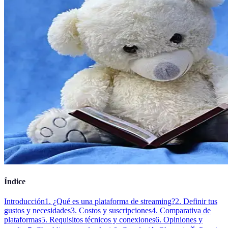
Índice
Introducción
1. ¿Qué es una plataforma de streaming?
2. Definir tus
gustos y necesidades
3. Costos y suscripciones
4. Comparativa de
plataformas
5. Requisitos técnicos y conexiones
6. Opiniones y