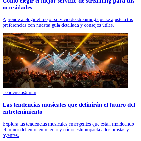
Cómo elegir el mejor servicio de streaming para tus
necesidades
Aprende a elegir el mejor servicio de streaming que se ajuste a tus
preferencias con nuestra guía detallada y consejos útiles.
Tendencias
6
min
Las tendencias musicales que definirán el futuro del
entretenimiento
Explora las tendencias musicales emergentes que están moldeando
el futuro del entretenimiento y cómo esto impacta a los artistas y
oyentes.