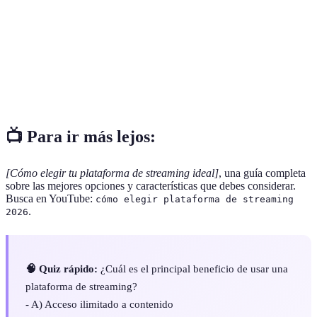
Streaming
necesidad de descargas.
Alta
Calidad de video que presenta mayor claridad (HD,
definición
4K).
Suscripción
Pago regular para acceder a un servicio o contenido.
📺 Para ir más lejos:
[Cómo elegir tu plataforma de streaming ideal]
, una guía completa
sobre las mejores opciones y características que debes considerar.
Busca en YouTube:
cómo elegir plataforma de streaming
.
2026
🧠 Quiz rápido:
¿Cuál es el principal beneficio de usar una
plataforma de streaming?
- A) Acceso ilimitado a contenido