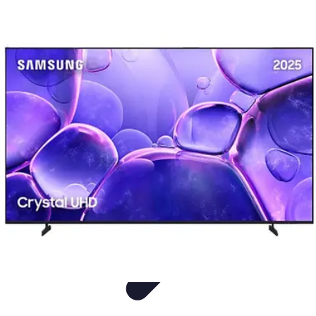
Entretenimiento Es
Streaming
Festivales de Música
Festivales
Videojuegos
Música
Entretenimiento Es