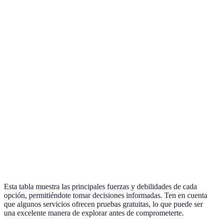
Plataforma
Contenido Exclusivo
Precio Mensual
Dispos
Series y películas
Netflix
Desde 7.99€
Móvil,
originales
Amazon
Amplia biblioteca de
Desde 3.99€
Móvil,
Prime
películas
Contenido de Disney,
Disney+
Desde 8.99€
Móvil,
Marvel
Series aclamadas,
HBO Max
Desde 14.99€
Móvil,
Warner Bros
Apple TV+
Series originales
Desde 4.99€
Móvil,
Esta tabla muestra las principales fuerzas y debilidades de cada
opción, permitiéndote tomar decisiones informadas. Ten en cuenta
que algunos servicios ofrecen pruebas gratuitas, lo que puede ser
una excelente manera de explorar antes de comprometerte.