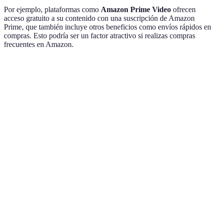
Por ejemplo, plataformas como
Amazon Prime Video
ofrecen
acceso gratuito a su contenido con una suscripción de Amazon
Prime, que también incluye otros beneficios como envíos rápidos en
compras. Esto podría ser un factor atractivo si realizas compras
frecuentes en Amazon.
Plataforma
Precio Mensual
Contenido Principal
Calida
Series y películas
Netflix
15 EUR
Hasta 
originales
Amazon
Variedad de películas
Prime
8.99 EUR
Hasta 
y series
Video
Contenido de Disney
Disney+
8.99 EUR
Hasta 
y Marvel
Películas y series de
HBO Max
14.99 EUR
Hasta 
alto nivel