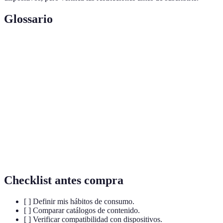
Glossario
Terme
Définition
Plataforma de
Servicio que permite acceder a contenido
Streaming
multimedia en línea.
Contenido
Producciones exclusivas creadas por una
Original
plataforma específica.
Calidad de
Resolución a la que se transmite el contenido
Streaming
(ej. 4K, HD).
Checklist antes compra
[ ] Definir mis hábitos de consumo.
[ ] Comparar catálogos de contenido.
[ ] Verificar compatibilidad con dispositivos.