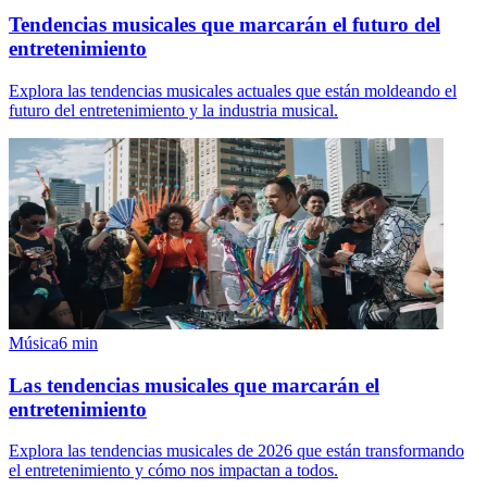
Tendencias musicales que marcarán el futuro del
entretenimiento
Explora las tendencias musicales actuales que están moldeando el
futuro del entretenimiento y la industria musical.
Música
6
min
Las tendencias musicales que marcarán el
entretenimiento
Explora las tendencias musicales de 2026 que están transformando
el entretenimiento y cómo nos impactan a todos.