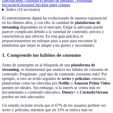
cancelación
6. Gestiona el tiempo de pantalla
7. Preguntas
frecuentes
Glossario
Checklist antes compra
Índice
(
10
secciones
)
El entretenimiento digital ha evolucionado de manera exponencial
en los últimos años, y con ello, la cantidad de
plataformas de
streaming
disponibles en el mercado. Elegir la adecuada puede
parecer complicado debido a la variedad de contenido, precios y
características que ofrecen. En esta guía práctica, te
proporcionaremos un enfoque paso a paso para encontrar la
plataforma que mejor se adapte a tus gustos y necesidades.
1. Comprende tus hábitos de consumo
Antes de sumergirte en la búsqueda de una
plataforma de
streaming
, es fundamental que analices tus hábitos de consumo de
contenido. Pregúntate: ¿qué tipo de contenido consumes más? Por
ejemplo, si eres un ávido seguidor de
series y películas
, entonces
plataformas como las ofrecidas por
Netflix
o
Amazon Prime Video
pueden ser ideales. Sin embargo, si tu interés se centra más en
documentales o contenido educativo,
Disney+
o
CuriosityStream
pueden ser más adecuados.
Un estudio reciente revela que el 67% de los usuarios prefiere ver
series y películas, mientras que un 33% se enfoca más en