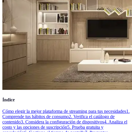
Índice
Cómo elegir la mejor plataforma de streaming para tus necesidades
1.
Comprende tus hábitos de consumo
2. Verifica el catálogo de
contenido
3. Considera la configuración de dispositivos
4. Analiza el
costo y las opciones de suscripción
5. Prueba gratuita y