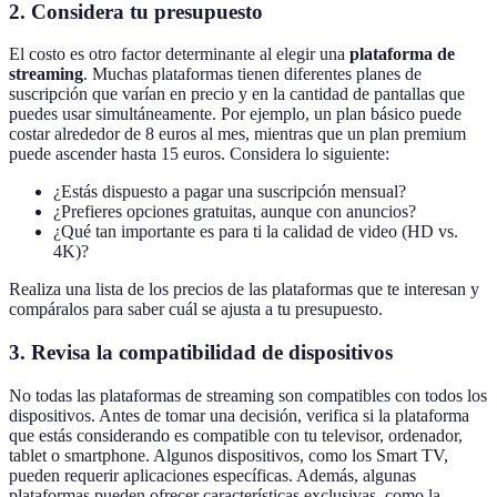
2. Considera tu presupuesto
El costo es otro factor determinante al elegir una
plataforma de
streaming
. Muchas plataformas tienen diferentes planes de
suscripción que varían en precio y en la cantidad de pantallas que
puedes usar simultáneamente. Por ejemplo, un plan básico puede
costar alrededor de 8 euros al mes, mientras que un plan premium
puede ascender hasta 15 euros. Considera lo siguiente:
¿Estás dispuesto a pagar una suscripción mensual?
¿Prefieres opciones gratuitas, aunque con anuncios?
¿Qué tan importante es para ti la calidad de video (HD vs.
4K)?
Realiza una lista de los precios de las plataformas que te interesan y
compáralos para saber cuál se ajusta a tu presupuesto.
3. Revisa la compatibilidad de dispositivos
No todas las plataformas de streaming son compatibles con todos los
dispositivos. Antes de tomar una decisión, verifica si la plataforma
que estás considerando es compatible con tu televisor, ordenador,
tablet o smartphone. Algunos dispositivos, como los Smart TV,
pueden requerir aplicaciones específicas. Además, algunas
plataformas pueden ofrecer características exclusivas, como la