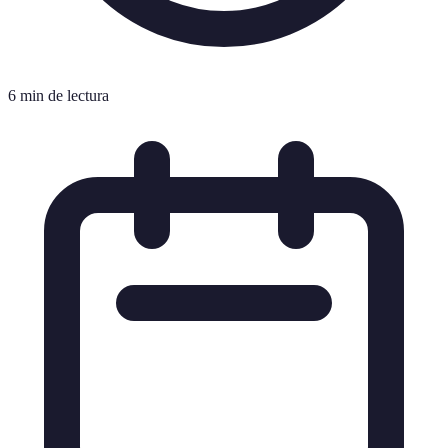
6 min de lectura