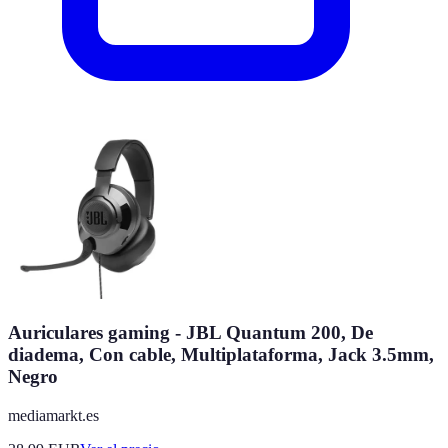
Auriculares gaming - JBL Quantum 200, De
diadema, Con cable, Multiplataforma, Jack 3.5mm,
Negro
mediamarkt.es