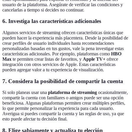
usuario de la plataforma. Asegúrate de verificar las condiciones y
cancelarlas a tiempo si decides no continuar.
6. Investiga las características adicionales
Algunos servicios de streaming ofrecen características únicas que
pueden hacer la experiencia más placentera. Desde la posibilidad de
crear perfiles de usuario individuales hasta recomendaciones
personalizadas basadas en tus gustos, vale la pena investigar estas
características adicionales. Por ejemplo, plataformas como
HBO
Max
te permiten crear listas de favoritos, y
Apple TV+
ofrece
integración con otros servicios de Apple. Estas características
pueden agregar valor a tu experiencia de visualización.
7. Considera la posibilidad de compartir la cuenta
Si solo planeas usar una
plataforma de streaming
ocasionalmente,
compartir la cuenta con familiares o amigos puede ser una opción
beneficiosa. Algunas plataformas permiten crear múltiples perfiles,
lo que permite personalizar la experiencia para cada usuario.
Averigua si puedes compartir la cuenta y las reglas de uso, ya que
esto puede afectar tu decisión final.
8. Elige sabiamente y actualiza tu elección