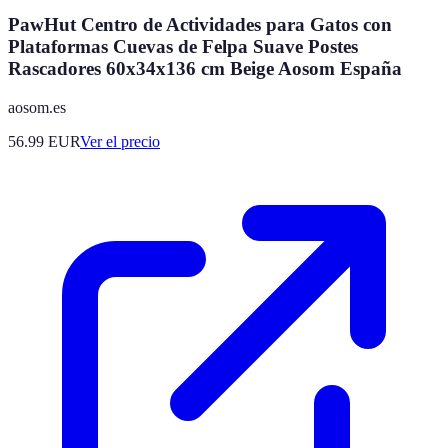
PawHut Centro de Actividades para Gatos con
Plataformas Cuevas de Felpa Suave Postes
Rascadores 60x34x136 cm Beige Aosom España
aosom.es
56.99
EUR
Ver el precio