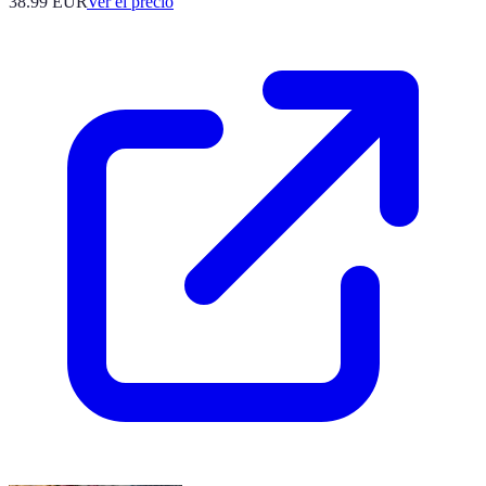
38.99
EUR
Ver el precio