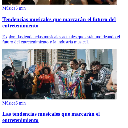
Música
5
min
Tendencias musicales que marcarán el futuro del
entretenimiento
Explora las tendencias musicales actuales que están moldeando el
futuro del entretenimiento y la industria musical.
Música
6
min
Las tendencias musicales que marcarán el
entretenimiento