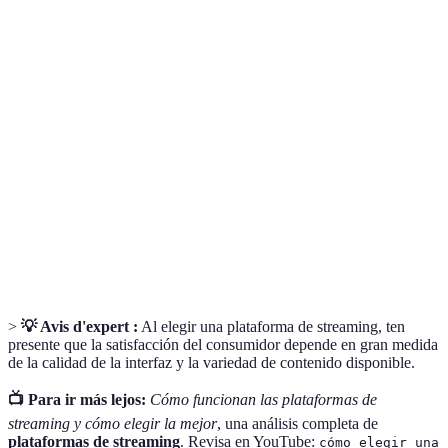
Terme
Définition
Protocolo que permite el acceso a contenidos
Streaming
multimedia a través de internet sin necesidad de
descarga completa.
Modelo de negocios donde los usuarios pagan una
Plan de
cuota recurrente para acceder a contenido o
suscripción
servicios.
Sin
Capacidad de acceder a contenidos predescargados
conexión
sin necesidad de internet.
>
💡 Avis d'expert :
Al elegir una plataforma de streaming, ten
presente que la satisfacción del consumidor depende en gran medida
de la calidad de la interfaz y la variedad de contenido disponible.
📺 Para ir más lejos:
Cómo funcionan las plataformas de
streaming y cómo elegir la mejor
, una análisis completa de
plataformas de streaming
. Revisa en YouTube:
cómo elegir una