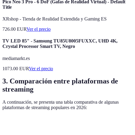
Pico Neo 3 Pro - 6 DoF (Gafas de Realidad Virtual) - Default
Title
XRshop - Tienda de Realidad Extendida y Gaming ES
726.00
EUR
Ver el precio
TV LED 85" - Samsung TU85U8005FUXXC, UHD 4K,
Crystal Processor Smart TV, Negro
mediamarkt.es
1073.00
EUR
Ver el precio
3. Comparación entre plataformas de
streaming
A continuación, se presenta una tabla comparativa de algunas
plataformas de streaming populares en 2026:
Plataforma
Contenido Original
Precio Mensual
Calidad