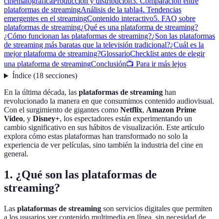
cinematográfica
Producción y distribución
3. Comparación entre
plataformas de streaming
Análisis de la tabla
4. Tendencias
emergentes en el streaming
Contenido interactivo
5. FAQ sobre
plataformas de streaming
¿Qué es una plataforma de streaming?
¿Cómo funcionan las plataformas de streaming?
¿Son las plataformas
de streaming más baratas que la televisión tradicional?
¿Cuál es la
mejor plataforma de streaming?
Glossario
Checklist antes de elegir
una plataforma de streaming
Conclusión
📺 Para ir más lejos
Índice
(
18
secciones
)
En la última década, las
plataformas de streaming
han
revolucionado la manera en que consumimos contenido audiovisual.
Con el surgimiento de gigantes como
Netflix
,
Amazon Prime
Video
, y
Disney+
, los espectadores están experimentando un
cambio significativo en sus hábitos de visualización. Este artículo
explora cómo estas plataformas han transformado no solo la
experiencia de ver películas, sino también la industria del cine en
general.
1. ¿Qué son las plataformas de
streaming?
Las
plataformas de streaming
son servicios digitales que permiten
a los usuarios ver contenido multimedia en línea, sin necesidad de