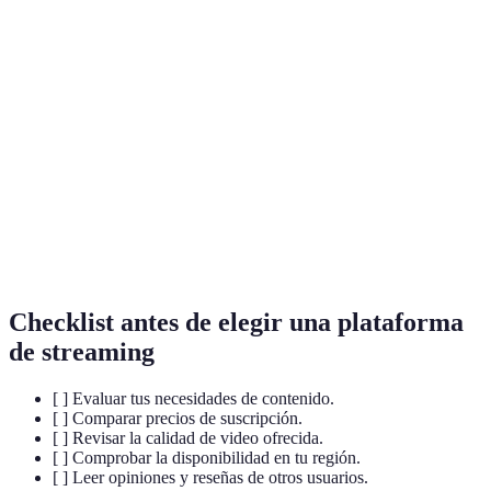
Terme
Définition
Proceso de escuchar o ver contenido multimedia en
Streaming
tiempo real sin necesidad de descargas.
Ultra Alta Definición; una calidad de video muy alta
UHD
que proporciona imágenes nítidas.
Contenido
Contenido que es producido exclusivamente para una
Original
plataforma de streaming.
Checklist antes de elegir una plataforma
de streaming
[ ] Evaluar tus necesidades de contenido.
[ ] Comparar precios de suscripción.
[ ] Revisar la calidad de video ofrecida.
[ ] Comprobar la disponibilidad en tu región.
[ ] Leer opiniones y reseñas de otros usuarios.