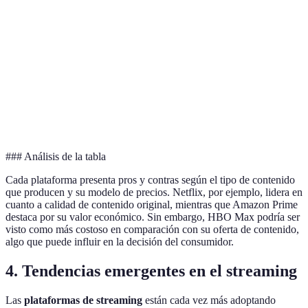
Netflix
Alta
12,99 €
UHD 4
Amazon
Moderada
3,99 €
UHD 4
Prime
Disney+
Alta
8,99 €
UHD 4
HBO Max
Alta
14,99 €
UHD 4
### Análisis de la tabla
Cada plataforma presenta pros y contras según el tipo de contenido
que producen y su modelo de precios. Netflix, por ejemplo, lidera en
cuanto a calidad de contenido original, mientras que Amazon Prime
destaca por su valor económico. Sin embargo, HBO Max podría ser
visto como más costoso en comparación con su oferta de contenido,
algo que puede influir en la decisión del consumidor.
4. Tendencias emergentes en el streaming
Las
plataformas de streaming
están cada vez más adoptando