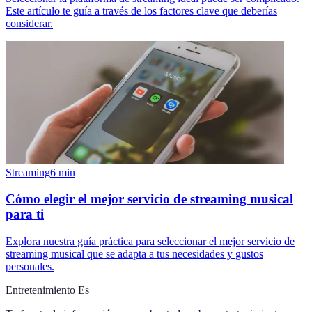
Este artículo te guía a través de los factores clave que deberías
considerar.
Streaming
6
min
Cómo elegir el mejor servicio de streaming musical
para ti
Explora nuestra guía práctica para seleccionar el mejor servicio de
streaming musical que se adapta a tus necesidades y gustos
personales.
Entretenimiento Es