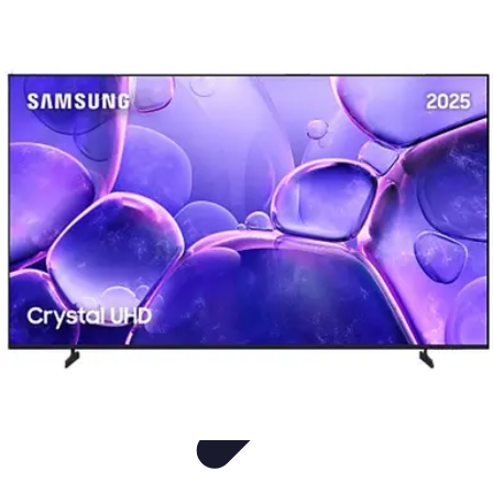
Entretenimiento Es
Streaming
Festivales de Música
Festivales
Videojuegos
Música
Entretenimiento Es