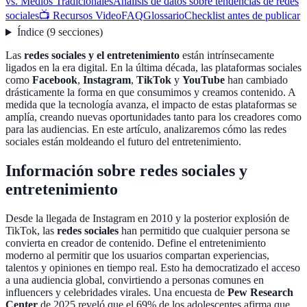
vs. Medios Tradicionales
Análisis de datos sobre tendencias de redes
sociales
📺 Recursos Video
FAQ
Glossario
Checklist antes de publicar
Índice
(
9
secciones
)
Las
redes sociales y el entretenimiento
están intrínsecamente
ligados en la era digital. En la última década, las plataformas sociales
como
Facebook
,
Instagram
,
TikTok
y
YouTube
han cambiado
drásticamente la forma en que consumimos y creamos contenido. A
medida que la tecnología avanza, el impacto de estas plataformas se
amplía, creando nuevas oportunidades tanto para los creadores como
para las audiencias. En este artículo, analizaremos cómo las redes
sociales están moldeando el futuro del entretenimiento.
Información sobre redes sociales y
entretenimiento
Desde la llegada de Instagram en 2010 y la posterior explosión de
TikTok, las
redes sociales
han permitido que cualquier persona se
convierta en creador de contenido. Define el entretenimiento
moderno al permitir que los usuarios compartan experiencias,
talentos y opiniones en tiempo real. Esto ha democratizado el acceso
a una audiencia global, convirtiendo a personas comunes en
influencers y celebridades virales. Una encuesta de
Pew Research
Center
de 2025 reveló que el 69% de los adolescentes afirma que