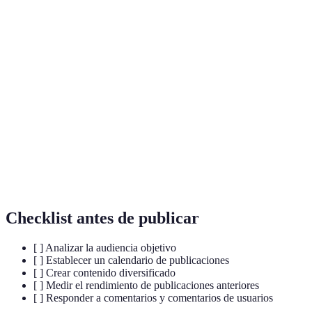
Terme
Définition
Contenido
Contenido que se comparte masivamente en internet.
Viral
Acto de participar o comentar en un contenido
Interacción
social.
Persona que tiene la capacidad de influir en las
Influencer
decisiones de compra o tendencias de otros usuarios.
Checklist antes de publicar
[ ] Analizar la audiencia objetivo
[ ] Establecer un calendario de publicaciones
[ ] Crear contenido diversificado
[ ] Medir el rendimiento de publicaciones anteriores
[ ] Responder a comentarios y comentarios de usuarios