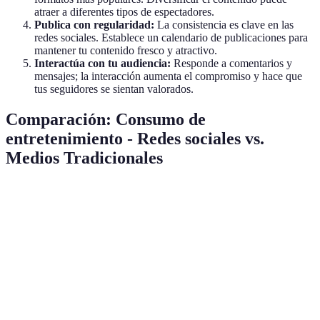
atraer a diferentes tipos de espectadores.
Publica con regularidad:
La consistencia es clave en las
redes sociales. Establece un calendario de publicaciones para
mantener tu contenido fresco y atractivo.
Interactúa con tu audiencia:
Responde a comentarios y
mensajes; la interacción aumenta el compromiso y hace que
tus seguidores se sientan valorados.
Comparación: Consumo de
entretenimiento - Redes sociales vs.
Medios Tradicionales
Aspecto
Redes Sociales
Medios Tradicionales
Vered
Alta, cualquier
Redes
Limitada a canales
Accesibilidad
usuario puede
Social
específicos
acceder
ganan
Redes
Alta, feedback
Interactividad
Baja, consumo pasivo
Social