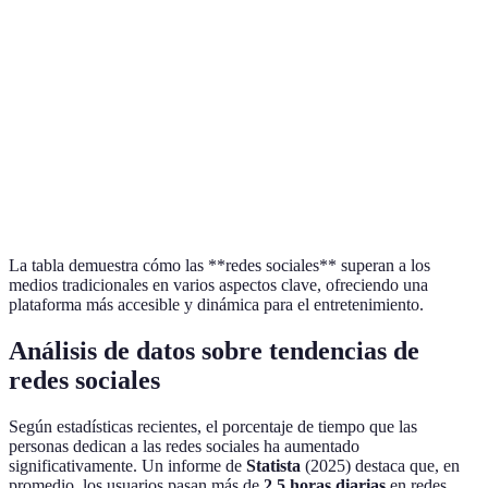
inmediato
ganan
Enorme, desde
Limitada a
Redes
Variedad de
memes hasta
programación
Social
contenido
películas
específica
ganan
Redes
Costos de
Relativamente
Altos, requiere
Social
producción
bajos
inversión considerable
ganan
La tabla demuestra cómo las **redes sociales** superan a los
medios tradicionales en varios aspectos clave, ofreciendo una
plataforma más accesible y dinámica para el entretenimiento.
Análisis de datos sobre tendencias de
redes sociales
Según estadísticas recientes, el porcentaje de tiempo que las
personas dedican a las redes sociales ha aumentado
significativamente. Un informe de
Statista
(2025) destaca que, en
promedio, los usuarios pasan más de
2.5 horas diarias
en redes