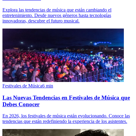
Explora las tendencias de música que están cambiando el
entretenimiento. Desde nuevos géneros hasta tecnologías
innovadoras, descubre el futuro musical.
Festivales de Música
6
min
Las Nuevas Tendencias en Festivales de Música que
Debes Conocer
En 2026, los festivales de música están evolucionando. Conoce las
tendencias que están redefiniendo la experiencia de los asistentes.