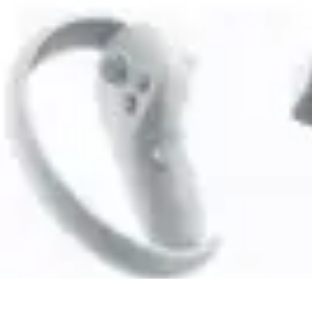
Entretenimiento Es
Streaming
Festivales de Música
Festivales
Videojuegos
Música
Entretenimiento Es