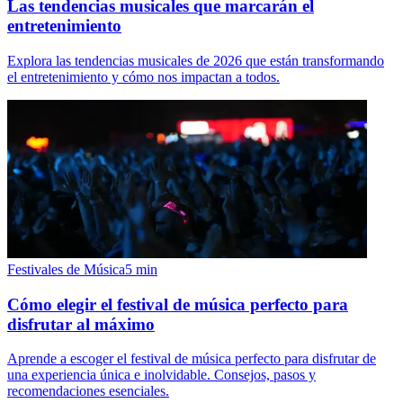
Las tendencias musicales que marcarán el
entretenimiento
Explora las tendencias musicales de 2026 que están transformando
el entretenimiento y cómo nos impactan a todos.
Festivales de Música
5
min
Cómo elegir el festival de música perfecto para
disfrutar al máximo
Aprende a escoger el festival de música perfecto para disfrutar de
una experiencia única e inolvidable. Consejos, pasos y
recomendaciones esenciales.