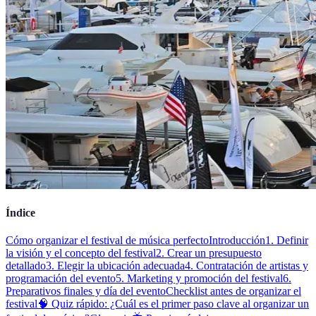
Índice
Cómo organizar el festival de música perfecto
Introducción
1. Definir
la visión y el concepto del festival
2. Crear un presupuesto
detallado
3. Elegir la ubicación adecuada
4. Contratación de artistas y
programación del evento
5. Marketing y promoción del festival
6.
Preparativos finales y día del evento
Checklist antes de organizar el
festival
🧠 Quiz rápido: ¿Cuál es el primer paso clave al organizar un