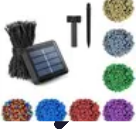
Entretenimiento Es
Streaming
Festivales de Música
Festivales
Videojuegos
Música
Entretenimiento Es