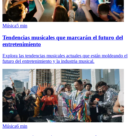
Música
5
min
Tendencias musicales que marcarán el futuro del
entretenimiento
Explora las tendencias musicales actuales que están moldeando el
futuro del entretenimiento y la industria musical.
Música
6
min