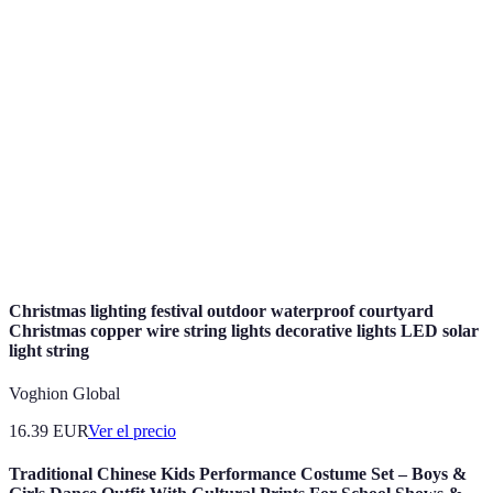
Terme
Définition
Festival de
Evento donde se presentan varios artistas y géneros
música
musicales en un mismo lugar.
Estimación de costos y gastos necesarios para la
Presupuesto
realización del evento.
Estrategias utilizadas para promocionar el festival y
Marketing
atraer asistentes.
Christmas lighting festival outdoor waterproof courtyard
Christmas copper wire string lights decorative lights LED solar
light string
Voghion Global
16.39
EUR
Ver el precio
Traditional Chinese Kids Performance Costume Set – Boys &