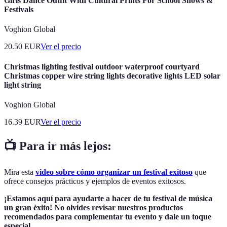
Girls Dance Outfit With Cultural Prints For School Shows &
Festivals​
Voghion Global
20.50
EUR
Ver el precio
Christmas lighting festival outdoor waterproof courtyard
Christmas copper wire string lights decorative lights LED solar
light string
Voghion Global
16.39
EUR
Ver el precio
📺 Para ir más lejos:
Mira esta
video sobre cómo organizar un festival exitoso
que
ofrece consejos prácticos y ejemplos de eventos exitosos.
¡Estamos aquí para ayudarte a hacer de tu festival de música
un gran éxito! No olvides revisar nuestros productos
recomendados para complementar tu evento y dale un toque
especial.