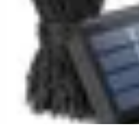
Entretenimiento Es
Streaming
Festivales de Música
Festivales
Videojuegos
Música
Entretenimiento Es