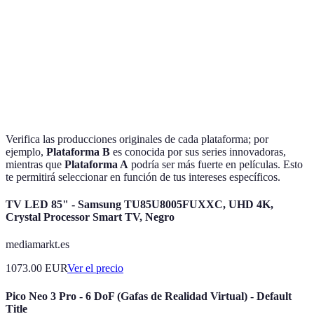
Plataforma
Sí
Limitadas
Sí
C
Variado pero
Exclusivas
Ampli
Verdict
limitado
destacadas
varied
Verifica las producciones originales de cada plataforma; por
ejemplo,
Plataforma B
es conocida por sus series innovadoras,
mientras que
Plataforma A
podría ser más fuerte en películas. Esto
te permitirá seleccionar en función de tus intereses específicos.
TV LED 85" - Samsung TU85U8005FUXXC, UHD 4K,
Crystal Processor Smart TV, Negro
mediamarkt.es
1073.00
EUR
Ver el precio
Pico Neo 3 Pro - 6 DoF (Gafas de Realidad Virtual) - Default
Title