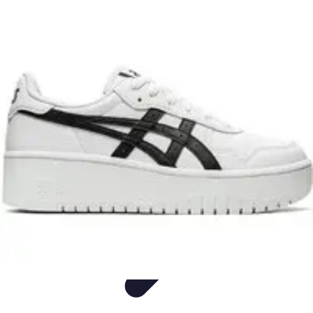
Entretenimiento Es
Streaming
Festivales de Música
Festivales
Videojuegos
Música
Entretenimiento Es