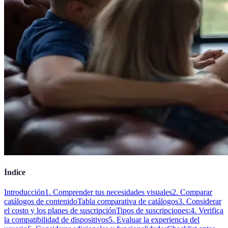
Índice
Introducción
1. Comprender tus necesidades visuales
2. Comparar
catálogos de contenido
Tabla comparativa de catálogos
3. Considerar
el costo y los planes de suscripción
Tipos de suscripciones:
4. Verifica
la compatibilidad de dispositivos
5. Evaluar la experiencia del