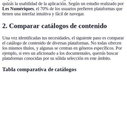
quizás la usabilidad de la aplicación. Según un estudio realizado por
Les Numériques
, el 70% de los usuarios prefieren plataformas que
tienen una interfaz intuitiva y fácil de navegar.
2. Comparar catálogos de contenido
Una vez identificadas tus necesidades, el siguiente paso es comparar
el catálogo de contenido de diversas plataformas. No todas ofrecen
los mismos títulos, y algunas se centran en géneros específicos. Por
ejemplo, si eres un aficionado a los documentales, querrás buscar
plataformas conocidas por su sólida selección en este ámbito.
Tabla comparativa de catálogos
Plataforma
Películas Populares
Series Exclusivas
Docum
Plataforma
Sí
Sí
Moder
A
Plataforma
Limitadas
Sí
Sí
B