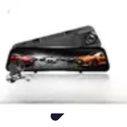
Entretenimiento Es
Streaming
Festivales de Música
Festivales
Videojuegos
Música
Entretenimiento Es