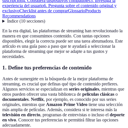
suscripción
4. Considera dispositivos compatibles
5. Investiga la
experiencia del usuario
6. Pregunta sobre el contenido original y
exclusivo
Checklist antes de comprar
Glossario
Products
Recommendations
Índice
(
10
secciones
)
En la era digital, las plataformas de streaming han revolucionado la
manera en que consumimos contenido. Con tantas opciones
disponibles, elegir la correcta puede ser una tarea abrumadora. Este
artículo es una guía paso a paso que te ayudará a seleccionar la
plataforma de streaming que mejor se adapte a tus gustos y
necesidades.
1. Define tus preferencias de contenido
Antes de sumergirte en la búsqueda de la mejor plataforma de
streaming, es crucial que definas qué tipo de contenido prefieres.
Algunos servicios se especializan en
series originales
, mientras que
otros pueden ofrecer una vasta biblioteca de
películas clásicas
o
documentales
.
Netflix
, por ejemplo, es conocido por sus series
originales, mientras que
Amazon Prime Video
tiene una selección
más amplia de películas. Además, considera si te interesa más la
televisión en directo
, programas de entrevistas o incluso el
deporte
en vivo
. Conocer tus preferencias te permitirá filtrar las opciones
adecuadamente.