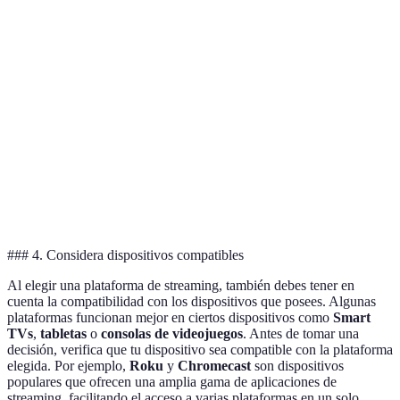
Plataforma
Precio Mensual
Contenido Destacado
Calid
Netflix
€15.99
Series Originales
Hasta
Amazon
€7.99
Películas y Series
Hasta
Prime
Disney+
€8.99
Contenido de Disney
Hasta
HBO Max
€9.99
Series y Películas
Hasta
### 4. Considera dispositivos compatibles
Al elegir una plataforma de streaming, también debes tener en
cuenta la compatibilidad con los dispositivos que posees. Algunas
plataformas funcionan mejor en ciertos dispositivos como
Smart
TVs
,
tabletas
o
consolas de videojuegos
. Antes de tomar una
decisión, verifica que tu dispositivo sea compatible con la plataforma
elegida. Por ejemplo,
Roku
y
Chromecast
son dispositivos
populares que ofrecen una amplia gama de aplicaciones de
streaming, facilitando el acceso a varias plataformas en un solo