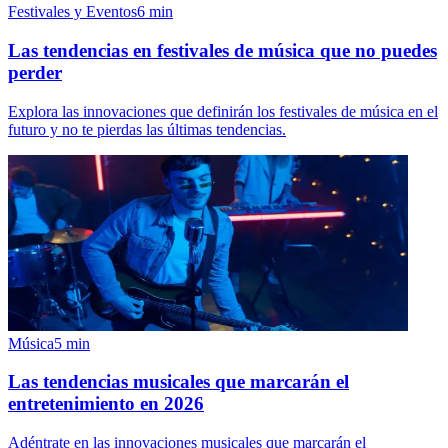
Festivales y Eventos
6
min
Las tendencias en festivales de música que no puedes
perder
Explora las innovaciones que definirán los festivales de música en el
futuro y no te pierdas las últimas tendencias.
Música
5
min
Las tendencias musicales que marcarán el
entretenimiento en 2026
Adéntrate en las innovaciones musicales que marcarán el