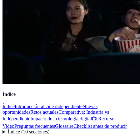
Índice
Índice
Introducción al cine independiente
Nuevas
oportunidades
Retos actuales
Comparativa: Industria vs
Independiente
Impacto de la tecnología digital
📺 Recurso
Video
Preguntas frecuentes
Glossaire
Checklist antes de producir
Índice
(
10
secciones
)