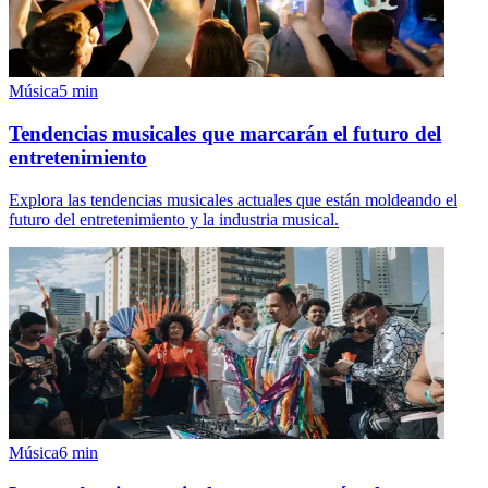
Música
5
min
Tendencias musicales que marcarán el futuro del
entretenimiento
Explora las tendencias musicales actuales que están moldeando el
futuro del entretenimiento y la industria musical.
Música
6
min