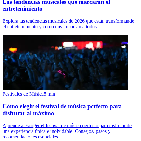
Las tendencias musicales que marcarán el
entretenimiento
Explora las tendencias musicales de 2026 que están transformando
el entretenimiento y cómo nos impactan a todos.
Festivales de Música
5
min
Cómo elegir el festival de música perfecto para
disfrutar al máximo
Aprende a escoger el festival de música perfecto para disfrutar de
una experiencia única e inolvidable. Consejos, pasos y
recomendaciones esenciales.