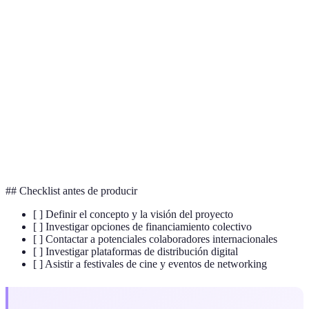
Terme
Définition
Cine
Producciones fuera del sistema tradicional, con
Independiente
alta creatividad y libertad.
Financiamiento
Obtención de fondos a través de plataformas
Colectivo
como
Kickstarter
e
Indiegogo
.
Realidad
Tecnología de inmersión que permite
Virtual
experiencias cinematográficas innovadoras.
## Checklist antes de producir
[ ] Definir el concepto y la visión del proyecto
[ ] Investigar opciones de financiamiento colectivo
[ ] Contactar a potenciales colaboradores internacionales
[ ] Investigar plataformas de distribución digital
[ ] Asistir a festivales de cine y eventos de networking