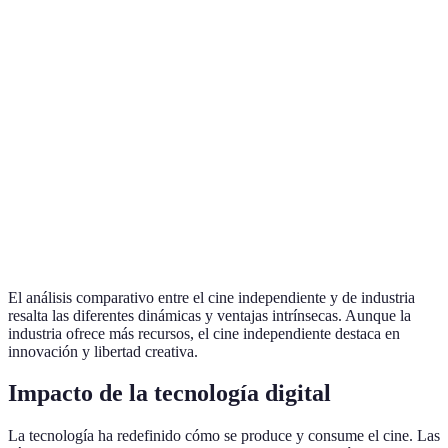
Aspecto
Cine Independiente
Cine de Industria
Vent
Presupuesto
Bajo
Alto
Indus
Libertad
Alta
Limitada
Inde
Creativa
Distribución
Limitada
Global
Indus
Innovación
Alta
Moderada
Inde
El análisis comparativo entre el cine independiente y de industria
resalta las diferentes dinámicas y ventajas intrínsecas. Aunque la
industria ofrece más recursos, el cine independiente destaca en
innovación y libertad creativa.
Impacto de la tecnología digital
La tecnología ha redefinido cómo se produce y consume el cine. Las