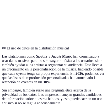
Inovación en
Presión social
Clave de
Creatividad
el contenido
para ser viral
éxito
visual
Música
Dificultad
Acceso
accesible
para los
Oportunidad
para todos
nuevos artistas
## El uso de datos en la distribución musical
Las plataformas como
Spotify
y
Apple Music
han comenzado a
usar datos masivos para no solo sugerir música a los usuarios, sino
también ayudar a los artistas a segmentar su audiencia. Esto lleva a
un crecimiento en la personalización de la música, haciendo posible
que cada oyente tenga su propia experiencia. En
2026
, podemos ver
que las listas de reproducción personalizadas han aumentado la
retención de oyentes en un
30%
.
Sin embargo, también surge una pregunta ética acerca de la
privacidad de los datos. Las empresas manejan grandes cantidades
de información sobre nuestros hábitos, y esto puede caer en un uso
abusivo si no se regula adecuadamente.