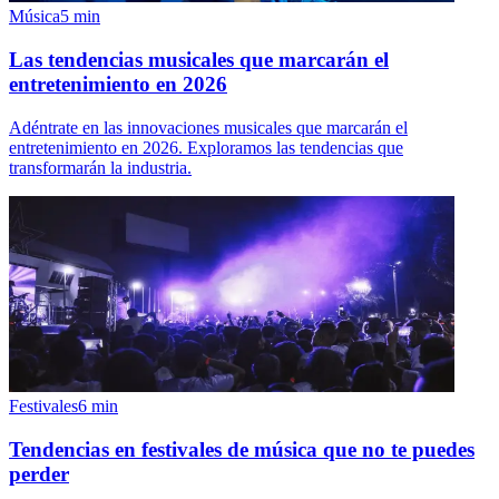
Música
5
min
Las tendencias musicales que marcarán el
entretenimiento en 2026
Adéntrate en las innovaciones musicales que marcarán el
entretenimiento en 2026. Exploramos las tendencias que
transformarán la industria.
Festivales
6
min
Tendencias en festivales de música que no te puedes
perder