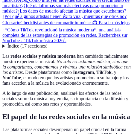
música
FAQs
¿Cómo influyen las redes sociales en el crecimiento de
un artista?
¿Qué plataformas son más efectivas para promocionar
música?
¿Los datos de usuario afectan la música que escuchamos?
¿Por qué algunos artistas tienen éxito viral, mientras que otros no?
Glossario
Checklist antes de compartir tu música
📺 Para ir más lejos
: *Cómo TikTok revolucionó la música moderna*, una análisis
completa de las estrategias de promoción en redes. Recherchez sur
YouTube : `TikTok música 2026`.
Índice
(
17
secciones
)
Las
redes sociales y música moderna
han cambiado radicalmente
nuestra experiencia musical.
No solo escuchamos música, sino que
la compartimos, comentamos y vivimos una relación simbiótica con
los artistas
. Desde plataformas como
Instagram
,
TikTok
, y
YouTube
, el modo en que los artistas promocionan su trabajo y los
fans acceden a la música ha evolucionado enormemente.
A lo largo de esta publicación, analizaré los efectos de las redes
sociales sobre la música hoy en día, su importancia en la difusión y
promoción, así como sus retos y oportunidades.
El papel de las redes sociales en la música
Las plataformas sociales desempeñan un papel crucial en la forma