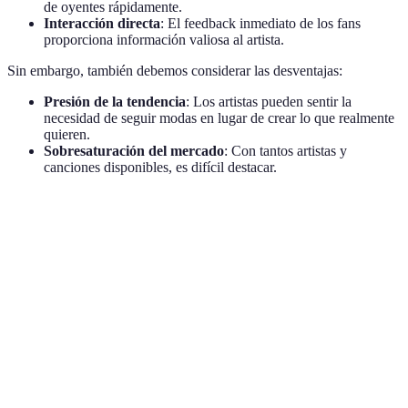
de oyentes rápidamente.
Interacción directa
: El feedback inmediato de los fans
proporciona información valiosa al artista.
Sin embargo, también debemos considerar las desventajas:
Presión de la tendencia
: Los artistas pueden sentir la
necesidad de seguir modas en lugar de crear lo que realmente
quieren.
Sobresaturación del mercado
: Con tantos artistas y
canciones disponibles, es difícil destacar.
Aspecto
Ventajas
Desventajas
Verdict
Viralización
Riesgo de
Equilibrio
Exposición
rápida y
sobredosis
necesario
amplia
musical
Feedback
Expectativas
Interacción
constante y
Plus valioso
inalcanzables
inmediato