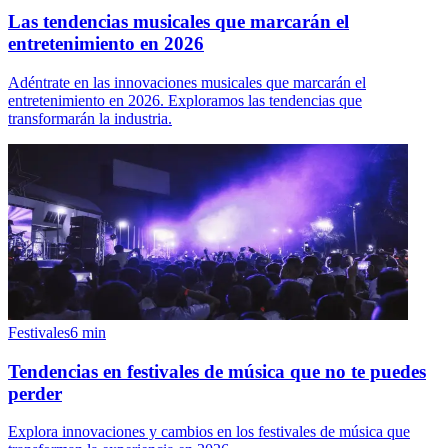
Las tendencias musicales que marcarán el
entretenimiento en 2026
Adéntrate en las innovaciones musicales que marcarán el
entretenimiento en 2026. Exploramos las tendencias que
transformarán la industria.
Festivales
6
min
Tendencias en festivales de música que no te puedes
perder
Explora innovaciones y cambios en los festivales de música que