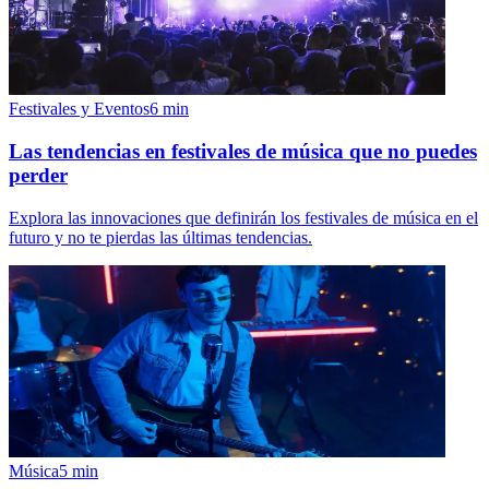
Festivales y Eventos
6
min
Las tendencias en festivales de música que no puedes
perder
Explora las innovaciones que definirán los festivales de música en el
futuro y no te pierdas las últimas tendencias.
Música
5
min