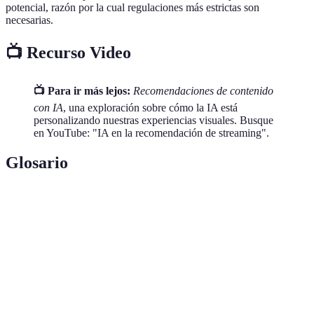
potencial, razón por la cual regulaciones más estrictas son
necesarias.
📺 Recurso Video
📺 Para ir más lejos:
Recomendaciones de contenido
con IA
, una exploración sobre cómo la IA está
personalizando nuestras experiencias visuales. Busque
en YouTube: "IA en la recomendación de streaming".
Glosario
Término
Definición
Sistema que permite a las máquinas aprender de la
IA
experiencia y ejecutar tareas humanas.
Conjunto de reglas y procesos que siguen las
Algoritmo
computadoras para realizar cálculos y resolver