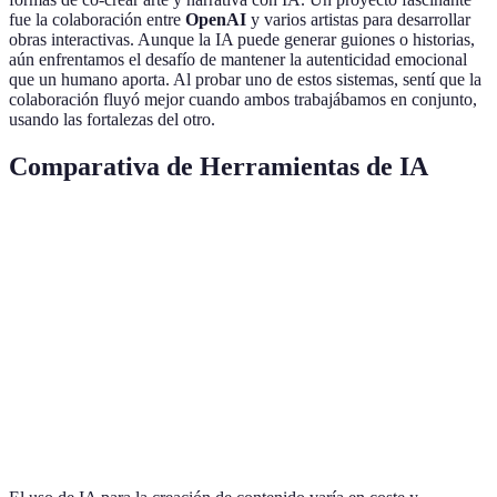
fue la colaboración entre
OpenAI
y varios artistas para desarrollar
obras interactivas. Aunque la IA puede generar guiones o historias,
aún enfrentamos el desafío de mantener la autenticidad emocional
que un humano aporta. Al probar uno de estos sistemas, sentí que la
colaboración fluyó mejor cuando ambos trabajábamos en conjunto,
usando las fortalezas del otro.
Comparativa de Herramientas de IA
Herramienta
Usabilidad
Precisión
Costo
Veredict
OpenAI
Efectiva
Alta
Muy Alta
Elevado
GPT-3
Potente
IBM Watson
Media
Alta
Medio
Balancea
Google AI
Media
Alta
Bajo
Accesibl
Music