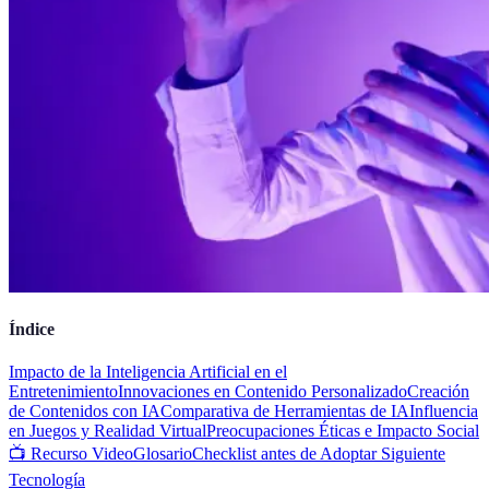
Índice
Impacto de la Inteligencia Artificial en el
Entretenimiento
Innovaciones en Contenido Personalizado
Creación
de Contenidos con IA
Comparativa de Herramientas de IA
Influencia
en Juegos y Realidad Virtual
Preocupaciones Éticas e Impacto Social
📺 Recurso Video
Glosario
Checklist antes de Adoptar Siguiente
Tecnología