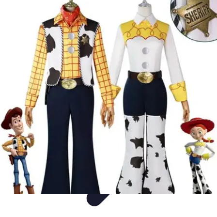
Entretenimiento Es
Streaming
Festivales de Música
Festivales
Videojuegos
Música
Entretenimiento Es