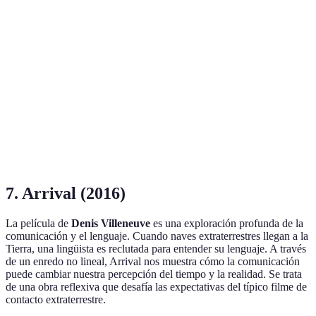
Christopher
Sueños, Realidad,
Inception
2010
Nolan
Memoria
Exploración,
Christopher
Interstellar
2014
Supervivencia,
Nolan
Amor
Alex
IA, Ética,
Ex Machina
2014
Garland
Conciencia
7. Arrival (2016)
La película de
Denis Villeneuve
es una exploración profunda de la
comunicación y el lenguaje. Cuando naves extraterrestres llegan a la
Tierra, una lingüista es reclutada para entender su lenguaje. A través
de un enredo no lineal, Arrival nos muestra cómo la comunicación
puede cambiar nuestra percepción del tiempo y la realidad. Se trata
de una obra reflexiva que desafía las expectativas del típico filme de
contacto extraterrestre.