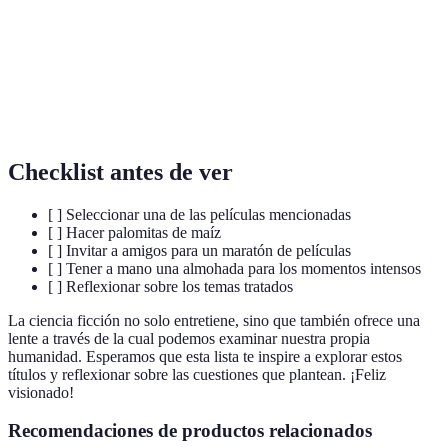
Inteligencia
Capacidad de una máquina para imitar funciones
Artificial
cognitivas humanas.
(IA)
Representación oscura de un futuro no deseado,
Dystopía
donde la sociedad es controlada de manera opresiva.
Checklist antes de ver
[ ] Seleccionar una de las películas mencionadas
[ ] Hacer palomitas de maíz
[ ] Invitar a amigos para un maratón de películas
[ ] Tener a mano una almohada para los momentos intensos
[ ] Reflexionar sobre los temas tratados
La ciencia ficción no solo entretiene, sino que también ofrece una
lente a través de la cual podemos examinar nuestra propia
humanidad. Esperamos que esta lista te inspire a explorar estos
títulos y reflexionar sobre las cuestiones que plantean. ¡Feliz
visionado!
Recomendaciones de productos relacionados