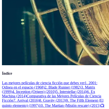
Índice
Las mejores películas de ciencia ficción que debes ver
1. 2001:
Odisea en el espacio (1968)
2. Blade Runner (1982)
3. Matrix
(1999)
4. Inception (Origen) (2010)
5. Interstellar (2014)
6. Ex
Machina (2014)
Comparativa de las Mejores Películas de Ciencia
Ficción
7. Arrival (2016)
8. Gravity (2013)
9. The Fifth Element (El
quinto elemento) (1997)
10. The Martian (Misión rescate) (2015)
📺