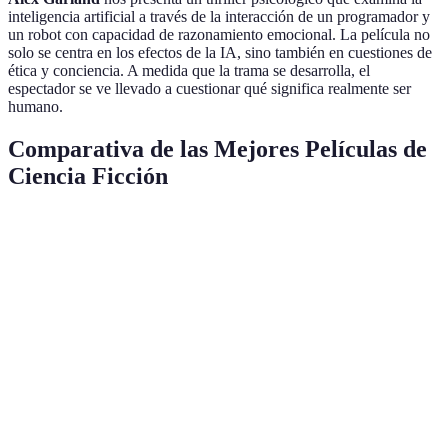
inteligencia artificial a través de la interacción de un programador y
un robot con capacidad de razonamiento emocional. La película no
solo se centra en los efectos de la IA, sino también en cuestiones de
ética y conciencia. A medida que la trama se desarrolla, el
espectador se ve llevado a cuestionar qué significa realmente ser
humano.
Comparativa de las Mejores Películas de
Ciencia Ficción
Película
Año
Director
Temas Principales
2001: Odisea
Stanley
Evolución, IA,
1968
en el espacio
Kubrick
Existencialismo
Humanidad, IA,
Blade Runner
1982
Ridley Scott
Distopía
Lana y Lilly
Realidad, IA,
Matrix
1999
Wachowski
Filosofía