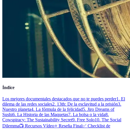
Índice
Los mejores documentales destacados que no te puedes perder
1. El
dilema de las redes sociales
2. 13th: De la esclavitud a la prisión
3.
Nuestro planeta
4. La fórmula de la felicidad
5. Jiro Dreams of
Sushi
6. La Historia de las Maquetas
7. La bolsa o la vida
8.
Cowspiracy: The Sustainability Secret
9. Free Solo
10. The Social
Dilemma
📺 Recursos Vídeo
⭐️ Reseña Final
✅ Checklist de