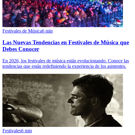
Festivales de Música
6
min
Las Nuevas Tendencias en Festivales de Música que
Debes Conocer
En 2026, los festivales de música están evolucionando. Conoce las
tendencias que están redefiniendo la experiencia de los asistentes.
Festivales
6
min