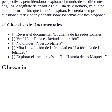
perspectivas, permitiéndonos explorar el mundo desde diferentes
ángulos. Asegúrate de añadirlos a tu lista de visionado, ya que no
solo informan, sino que también inspiran. Recuerda siempre
cuestionar, reflexionar y debatir sobre los temas que nos proponen.
✅ Checklist de Documentales
[ ] Revisar el documental "El dilema de las redes sociales"
[ ] Ver "13th: De la esclavitud a la prisión"
[ ] No olvides "Nuestro planeta"
[ ] Mira la evolución de la felicidad en "La fórmula de la
felicidad"
[ ] Explorar el arte a través de "La Historia de las Maquetas"
Glossario
Terme
Définition
Un género cinematográfico que explora temas
Documental
realistas y no ficticios.
Capacidad de satisfacer las necesidades actuales