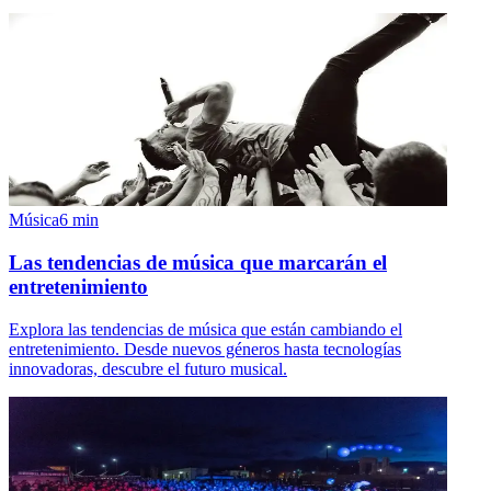
Música
6
min
Las tendencias de música que marcarán el
entretenimiento
Explora las tendencias de música que están cambiando el
entretenimiento. Desde nuevos géneros hasta tecnologías
innovadoras, descubre el futuro musical.