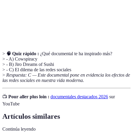
Sostenibilidad
sin comprometer los recursos de futuras
generaciones.
Cambio
Cambio significativo y duradero en los patrones
climático
climáticos y temperaturas globales.
>
🧠 Quiz rápido :
¿Qué documental te ha inspirado más?
> - A) Cowspiracy
> - B) Jiro Dreams of Sushi
> - C) El dilema de las redes sociales
>
Respuesta: C — Este documental pone en evidencia los efectos de
las redes sociales en nuestra vida moderna.
📺
Pour aller plus loin :
documentales destacados 2026
sur
YouTube
Artículos similares
Continúa leyendo