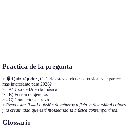
Marketing
más enfocadas
2026
+40%
Digital
en redes
sociales
Regreso
Eventos
masivo de
2026
+60%
en vivo
conciertos y
festivales
Practica de la pregunta
>
🧠 Quiz rápido:
¿Cuál de estas tendencias musicales te parece
más interesante para 2026?
> - A) Uso de IA en la música
> - B) Fusión de géneros
> - C) Conciertos en vivo
>
Respuesta: B — La fusión de géneros refleja la diversidad cultural
y la creatividad que está moldeando la música contemporánea.
Glossario