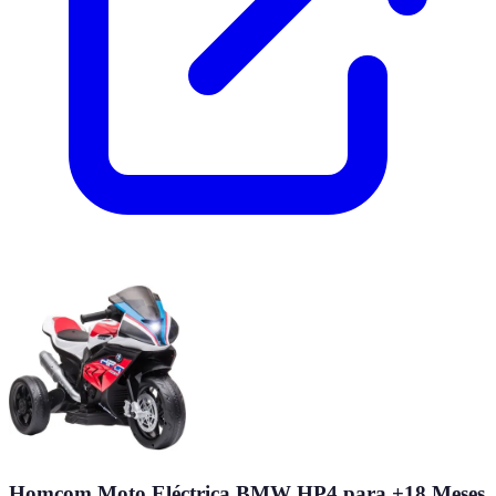
Homcom Moto Eléctrica BMW HP4 para +18 Meses