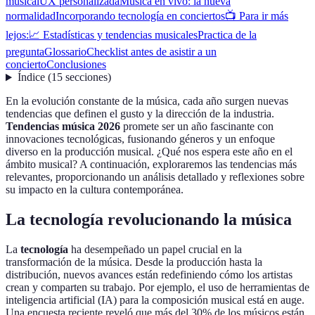
musical
UX personalizada
Música en vivo: la nueva
normalidad
Incorporando tecnología en conciertos
📺 Para ir más
lejos:
📈 Estadísticas y tendencias musicales
Practica de la
pregunta
Glossario
Checklist antes de asistir a un
concierto
Conclusiones
Índice
(
15
secciones
)
En la evolución constante de la música, cada año surgen nuevas
tendencias que definen el gusto y la dirección de la industria.
Tendencias música 2026
promete ser un año fascinante con
innovaciones tecnológicas, fusionando géneros y un enfoque
diverso en la producción musical. ¿Qué nos espera este año en el
ámbito musical? A continuación, exploraremos las tendencias más
relevantes, proporcionando un análisis detallado y reflexiones sobre
su impacto en la cultura contemporánea.
La tecnología revolucionando la música
La
tecnología
ha desempeñado un papel crucial en la
transformación de la música. Desde la producción hasta la
distribución, nuevos avances están redefiniendo cómo los artistas
crean y comparten su trabajo. Por ejemplo, el uso de herramientas de
inteligencia artificial (IA) para la composición musical está en auge.
Una encuesta reciente reveló que más del 30% de los músicos están