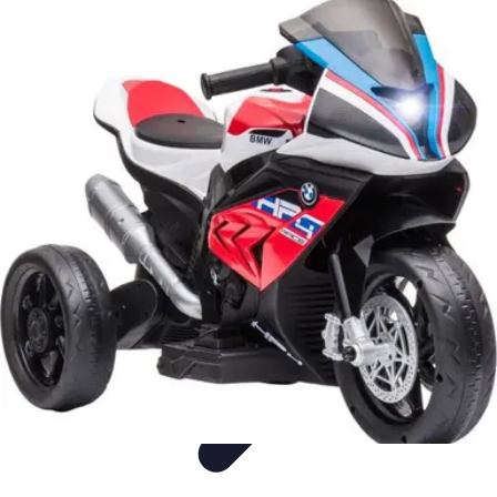
Entretenimiento Es
Streaming
Festivales de Música
Festivales
Videojuegos
Música
Entretenimiento Es