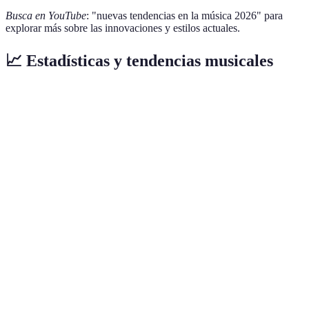
Busca en YouTube
: "nuevas tendencias en la música 2026" para
explorar más sobre las innovaciones y estilos actuales.
📈 Estadísticas y tendencias musicales
Año
Tendencia
Porcentaje de incremento
Descripción
Aumento de
ingresos
2025
Streaming
+30%
provenientes
del streaming
Más
colaboraciones
Fusión de
2026
+25%
entre
géneros
diferentes
géneros
Estrategias