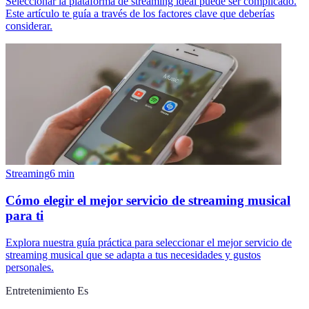
Seleccionar la plataforma de streaming ideal puede ser complicado.
Este artículo te guía a través de los factores clave que deberías
considerar.
Streaming
6
min
Cómo elegir el mejor servicio de streaming musical
para ti
Explora nuestra guía práctica para seleccionar el mejor servicio de
streaming musical que se adapta a tus necesidades y gustos
personales.
Entretenimiento Es