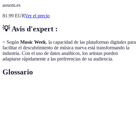
aosom.es
81.99
EUR
Ver el precio
💡 Avis d'expert :
> Según
Music Week
, la capacidad de las plataformas digitales para
facilitar el descubrimiento de música nueva está transformando la
industria. Con el uso de datos analíticos, los artistas pueden
adaptarse rápidamente a las preferencias de su audiencia.
Glossario
Terme
Définition
Tecnología que simula la inteligencia humana
Inteligencia
para realizar tareas, incluyendo la composición
Artificial
musical.
Género musical originario de Corea del Sur que