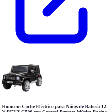
Homcom Coche Eléctrico para Niños de Batería 12
V BENZ G500 con Control Remoto Música Bocina