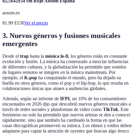
82,5x42x54 cm Rojo Aosom España
aosom.es
81.99
EUR
Ver el precio
3. Nuevos géneros y fusiones musicales
emergentes
Desde el
trap
hasta la
música lo-fi
, los géneros están en constante
evolución y fusión. La música ha comenzado a mezclar influencias
de diferentes culturas, y la globalización ha permitido que sonidos
de lugares remotos se integren en la música mainstream. Por
ejemplo, el
K-pop
ha conquistado el mundo, pero ha dejado su
huella en otros géneros, como el pop y el hip-hop, lo que resulta en
colaboraciones únicas que atraen a audiencias globales.
Además, según un informe de
IFPI
, un 10% de los consumidores
encuestados en 2026 dijo que descubrió nuevos géneros musicales a
través de redes sociales y plataformas de video como
TikTok
. Este
fenómeno no solo ha permitido que nuevos artistas se den a conocer
rápidamente, sino que también ha cambiado la forma en que las
casas discográficas promueven su música. Los ritmos y estilos deben
adaptarse para captar la atención de oyentes que buscan algo fresco