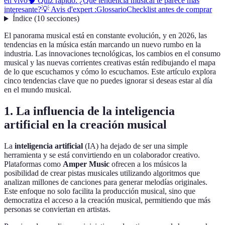
en vivo
🧠 Quiz rápido: ¿Qué tendencia musical te parece más
interesante?
💡 Avis d'expert :
Glossario
Checklist antes de comprar
Índice
(
10
secciones
)
El panorama musical está en constante evolución, y en 2026, las
tendencias en la música están marcando un nuevo rumbo en la
industria. Las innovaciones tecnológicas, los cambios en el consumo
musical y las nuevas corrientes creativas están redibujando el mapa
de lo que escuchamos y cómo lo escuchamos. Este artículo explora
cinco tendencias clave que no puedes ignorar si deseas estar al día
en el mundo musical.
1. La influencia de la inteligencia
artificial en la creación musical
La
inteligencia artificial
(IA) ha dejado de ser una simple
herramienta y se está convirtiendo en un colaborador creativo.
Plataformas como
Amper Music
ofrecen a los músicos la
posibilidad de crear pistas musicales utilizando algoritmos que
analizan millones de canciones para generar melodías originales.
Este enfoque no solo facilita la producción musical, sino que
democratiza el acceso a la creación musical, permitiendo que más
personas se conviertan en artistas.