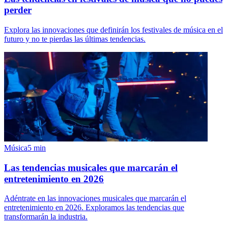
perder
Explora las innovaciones que definirán los festivales de música en el
futuro y no te pierdas las últimas tendencias.
Música
5
min
Las tendencias musicales que marcarán el
entretenimiento en 2026
Adéntrate en las innovaciones musicales que marcarán el
entretenimiento en 2026. Exploramos las tendencias que
transformarán la industria.