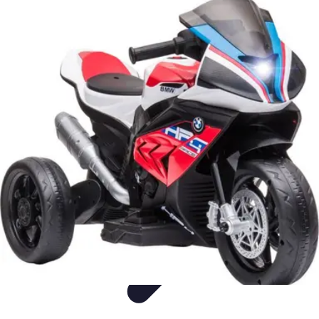
Entretenimiento Es
Streaming
Festivales de Música
Festivales
Videojuegos
Música
Entretenimiento Es