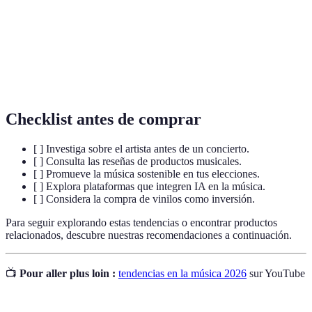
K-pop
combina varios estilos como pop, rock, hip-hop
y R&B.
Práctica que busca reducir el impacto negativo en
Sostenibilidad
el medio ambiente, promoviendo métodos eco-
amigables en la producción musical.
Checklist antes de comprar
[ ] Investiga sobre el artista antes de un concierto.
[ ] Consulta las reseñas de productos musicales.
[ ] Promueve la música sostenible en tus elecciones.
[ ] Explora plataformas que integren IA en la música.
[ ] Considera la compra de vinilos como inversión.
Para seguir explorando estas tendencias o encontrar productos
relacionados, descubre nuestras recomendaciones a continuación.
📺
Pour aller plus loin :
tendencias en la música 2026
sur YouTube