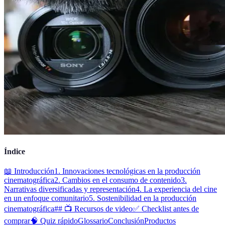
Índice
📖 Introducción
1. Innovaciones tecnológicas en la producción
cinematográfica
2. Cambios en el consumo de contenido
3.
Narrativas diversificadas y representación
4. La experiencia del cine
en un enfoque comunitario
5. Sostenibilidad en la producción
cinematográfica
## 📺 Recursos de video
✅ Checklist antes de
comprar
🧠 Quiz rápido
Glossario
Conclusión
Productos