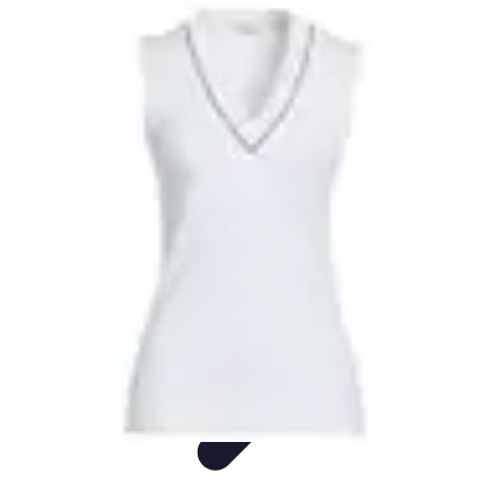
Entretenimiento Es
Streaming
Festivales de Música
Festivales
Videojuegos
Música
Entretenimiento Es