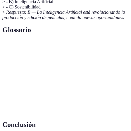
> - B) Inteligencia Artificial
> - C) Sostenibilidad
>
Respuesta: B — La Inteligencia Artificial está revolucionando la
producción y edición de películas, creando nuevas oportunidades.
Glossario
Terme
Définition
Realidad
Tecnología que permite crear entornos
Virtual (RV)
inmersivos generados por computadora.
Inteligencia
Sistema que simula procesos de inteligencia
Artificial (IA)
humana.
Capacidad de mantener procesos sin agotar
Sostenibilidad
recursos o causar daño al medio ambiente.
Conclusión