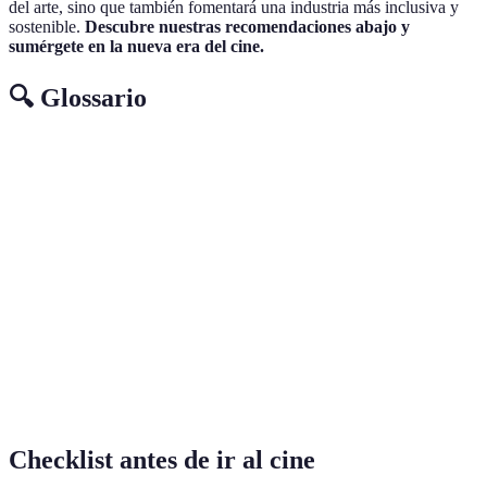
del arte, sino que también fomentará una industria más inclusiva y
sostenible.
Descubre nuestras recomendaciones abajo y
sumérgete en la nueva era del cine.
🔍 Glossario
Terme
Définition
Método de distribución de contenido en línea sin
Streaming
necesidad de descargar.
Capacidad de los usuarios para influir en la
Interactividad
narrativa de una historia.
Diversidad en
Inclusión de representaciones de diferentes
cine
culturas, géneros y opiniones.
Checklist antes de ir al cine