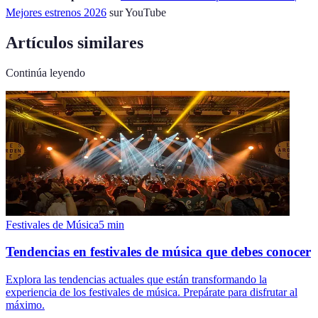
Mejores estrenos 2026
sur YouTube
Artículos similares
Continúa leyendo
Festivales de Música
5
min
Tendencias en festivales de música que debes conocer
Explora las tendencias actuales que están transformando la
experiencia de los festivales de música. Prepárate para disfrutar al
máximo.