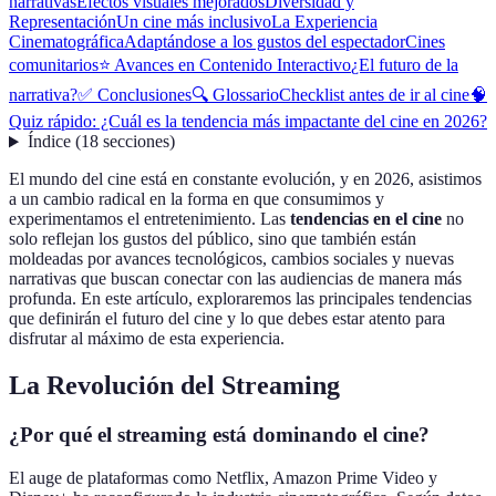
narrativas
Efectos visuales mejorados
Diversidad y
Representación
Un cine más inclusivo
La Experiencia
Cinematográfica
Adaptándose a los gustos del espectador
Cines
comunitarios
⭐️ Avances en Contenido Interactivo
¿El futuro de la
narrativa?
✅ Conclusiones
🔍 Glossario
Checklist antes de ir al cine
🧠
Quiz rápido: ¿Cuál es la tendencia más impactante del cine en 2026?
Índice
(
18
secciones
)
El mundo del cine está en constante evolución, y en 2026, asistimos
a un cambio radical en la forma en que consumimos y
experimentamos el entretenimiento. Las
tendencias en el cine
no
solo reflejan los gustos del público, sino que también están
moldeadas por avances tecnológicos, cambios sociales y nuevas
narrativas que buscan conectar con las audiencias de manera más
profunda. En este artículo, exploraremos las principales tendencias
que definirán el futuro del cine y lo que debes estar atento para
disfrutar al máximo de esta experiencia.
La Revolución del Streaming
¿Por qué el streaming está dominando el cine?
El auge de plataformas como Netflix, Amazon Prime Video y