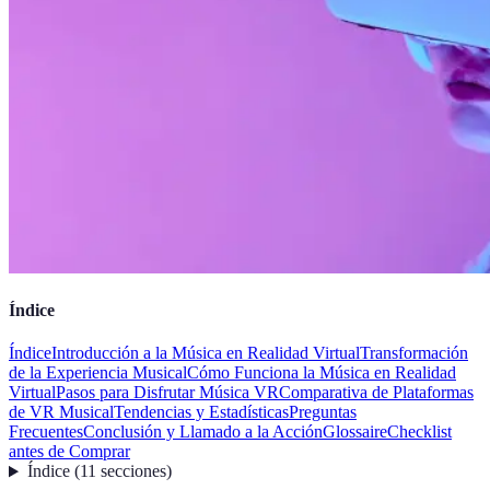
Índice
Índice
Introducción a la Música en Realidad Virtual
Transformación
de la Experiencia Musical
Cómo Funciona la Música en Realidad
Virtual
Pasos para Disfrutar Música VR
Comparativa de Plataformas
de VR Musical
Tendencias y Estadísticas
Preguntas
Frecuentes
Conclusión y Llamado a la Acción
Glossaire
Checklist
antes de Comprar
Índice
(
11
secciones
)