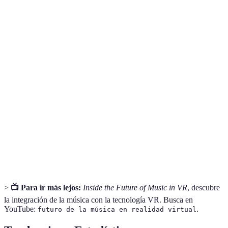
Plataforma
Dispositivos Compatibles
Experiencia de Usuari
Spotify VR
Oculus, HTC
Interfaz intuitiva
YouTube
Amplia gama de
Todos los VR
VR
contenido
Soundscape
Oculus, Vive
Experiencia inmersiva
VR
Altamente
MelodyVR
Oculus Go
personalizable
>
📺 Para ir más lejos:
Inside the Future of Music in VR
, descubre
la integración de la música con la tecnología VR. Busca en
YouTube:
.
futuro de la música en realidad virtual