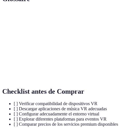
Terme
Définición
Realidad
Entorno artificial generado por computadora que
Virtual
simula una experiencia realista.
Visor
Dispositivo que permite al usuario visualizar y
VR
experimentar entornos de realidad virtual.
Sonido
Técnica de grabación que simula la percepción espacial
Espacial
de sonido natural.
Checklist antes de Comprar
[ ] Verificar compatibilidad de dispositivos VR
[ ] Descargar aplicaciones de música VR adecuadas
[ ] Configurar adecuadamente el entorno virtual
[ ] Explorar diferentes plataformas para eventos VR
[ ] Comparar precios de los servicios premium disponibles