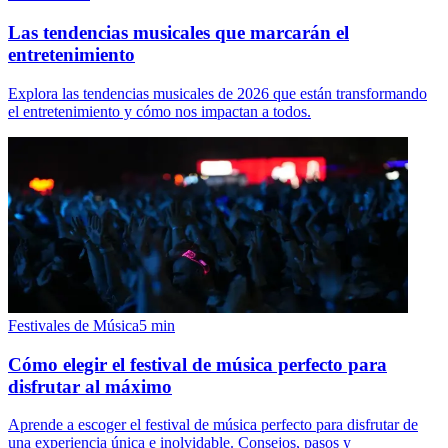
Las tendencias musicales que marcarán el
entretenimiento
Explora las tendencias musicales de 2026 que están transformando
el entretenimiento y cómo nos impactan a todos.
Festivales de Música
5
min
Cómo elegir el festival de música perfecto para
disfrutar al máximo
Aprende a escoger el festival de música perfecto para disfrutar de
una experiencia única e inolvidable. Consejos, pasos y