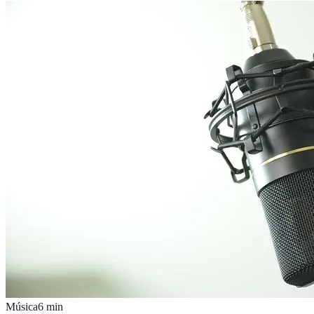
Música
6
min