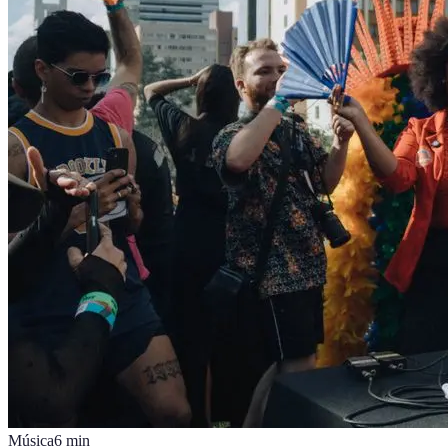
Música
6
min