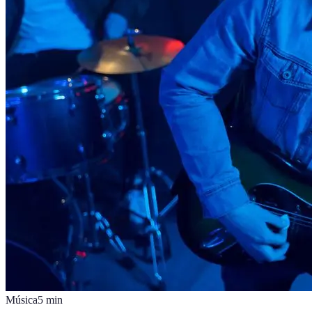
Música
5
min