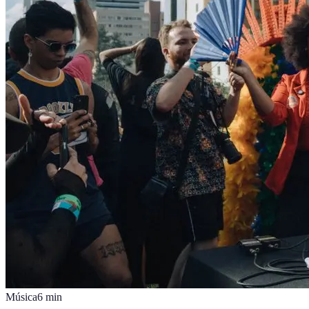
Música
6
min