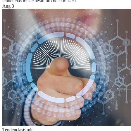
tendencias musicales
futuro de la música
Aug 3
Tendencias
6
min