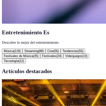
Entretenimiento Es
Descubre lo mejor del entretenimiento
Música
(
118
)
Streaming
(
88
)
Cine
(
56
)
Tendencias
(
55
)
Festivales de Música
(
35
)
Festivales
(
24
)
Videojuegos
(
13
)
Tecnología
(
12
)
Artículos destacados