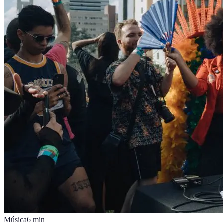
Música
6
min