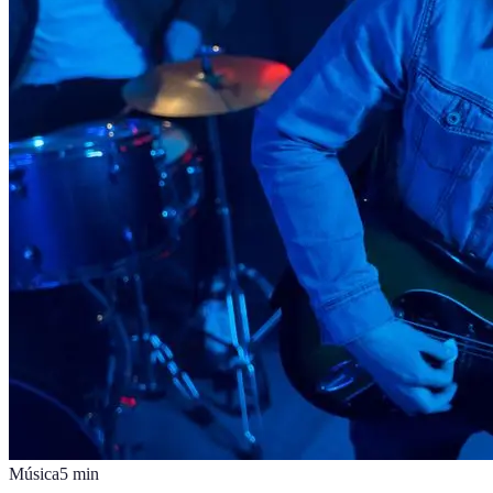
Música
5
min