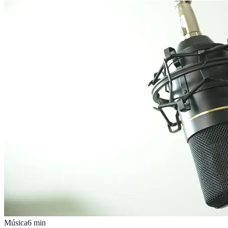
Música
6
min