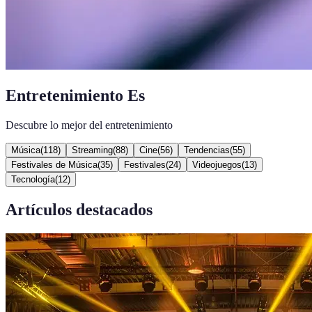
Entretenimiento Es
Descubre lo mejor del entretenimiento
Música
(
118
)
Streaming
(
88
)
Cine
(
56
)
Tendencias
(
55
)
Festivales de Música
(
35
)
Festivales
(
24
)
Videojuegos
(
13
)
Tecnología
(
12
)
Artículos destacados